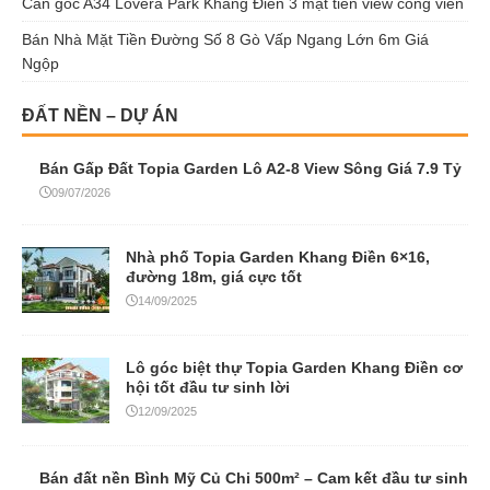
Căn góc A34 Lovera Park Khang Điền 3 mặt tiền view công viên
Bán Nhà Mặt Tiền Đường Số 8 Gò Vấp Ngang Lớn 6m Giá
Ngộp
ĐẤT NỀN – DỰ ÁN
Bán Gấp Đất Topia Garden Lô A2-8 View Sông Giá 7.9 Tỷ
09/07/2026
Nhà phố Topia Garden Khang Điền 6×16,
đường 18m, giá cực tốt
14/09/2025
Lô góc biệt thự Topia Garden Khang Điền cơ
hội tốt đầu tư sinh lời
12/09/2025
Bán đất nền Bình Mỹ Củ Chi 500m² – Cam kết đầu tư sinh