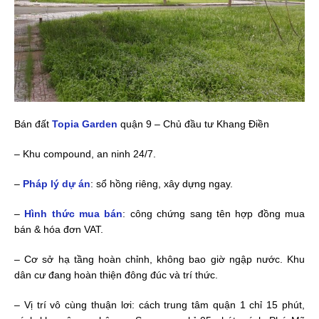
Bán đất
Topia Garden
quận 9 – Chủ đầu tư Khang Điền
– Khu compound, an ninh 24/7.
–
Pháp lý dự án
: sổ hồng riêng, xây dựng ngay.
–
Hình thức mua bán
: công chứng sang tên hợp đồng mua
bán & hóa đơn VAT.
– Cơ sở hạ tầng hoàn chỉnh, không bao giờ ngập nước. Khu
dân cư đang hoàn thiện đông đúc và trí thức.
– Vị trí vô cùng thuận lơi: cách trung tâm quận 1 chỉ 15 phút,