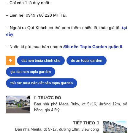
– Chỉ còn 1 lô duy nhất.
– Liên hệ: 0949 766 228 Mr Hải.
– Ngoài ra Quí Khách có thể xem thêm nhiều lô khác giá tốt
tại
đây
.
– Nhận kí gửi mua bán nhanh
đất nền Topia Garden quận 9.
dat nen topia chinh chu
du an topia garden
gia dat nen topia garden
thủ tục mua bán đất nền topia garden
TRƯỚC ĐÓ
Bán nhà phố Mega Ruby, dt 5×16, đường 12m, sổ
hồng, giá 4.5tỷ
TIẾP THEO
Bán nhà Merita, dt 5×17, đường 18m, view công