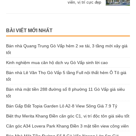
viên, vị trí cực đẹp
BÀI VIẾT MỚI NHẤT
Bán nhà Quang Trung Gò Vấp hẻm 2 xe tải, 3 tầng mới xây giá
tốt
Kinh nghiệm mua căn hộ dịch vụ Gò Vấp sinh lời cao
Bán nhà Lê Văn Thọ Gò Vấp 5 tầng Full nội thất hẻm Ô Tô giá
tốt
Bán nhà mặt tiền 288 đường số 8 phường 11 Gò Vấp giá siêu
tốt
Bán Gấp Đất Topia Garden Lô A2-8 View Sông Giá 7.9 Tỷ
Biệt thự Merita Khang Điền căn góc C1, vị trí độc tôn giá siêu tốt
Căn góc A34 Lovera Park Khang Điền 3 mặt tiền view công viên
Bán Nhà Mặt Tiền Đường Số 8 Gò Vấp Ngang Lớn 6m Giá