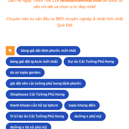
bảng giá đất bình phước mới nhất
bảng giá đất tp.hcm mới nhất
Dự án Cát Tường Phú Hưng
du an topia garden
giá đất nền cát tường phú hưng bình phước
Shophouse Cát Tường Phú Hưng
thanh khoản căn hộ tại tphcm
topia khang điền
Vi trí dự án Cát Tường Phú Hưng
đường s phú mỹ
đường s thị xã phú mỹ
TRƯỚC ĐÓ
TP HCM sẽ có đô thị sáng tạo phía Đông, huy động 1
tỷ USD làm đường vành đai 3