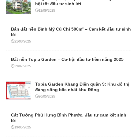
Bán đất nền Bình Mỹ Củ Chi 500m² – Cam kết đầu tư sinh
lời
21/08/2025
Đất nền Topia Garden – Cơ hội đầu tư tiềm năng 2025
29/07/2025
Topia Garden Khang Điền quận 9: Khu đô thị
đáng sống bậc nhất khu Đông
20/05/2025
Cát Tường Phú Hưng Bình Phước, đầu tư cam kết sinh
lời
19/05/2025
Pháp lý Topia Garden Khang Điền – Yếu tố
vàng để đầu tư an tâm
09/05/2025