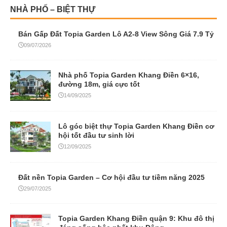
Nhà phố Topia Garden Khang Điền 6×16,
đường 18m, giá cực tốt
14/09/2025
Lô góc biệt thự Topia Garden Khang Điền cơ
hội tốt đầu tư sinh lời
12/09/2025
Đất nền Topia Garden – Cơ hội đầu tư tiềm năng 2025
29/07/2025
Topia Garden Khang Điền quận 9: Khu đô thị
đáng sống bậc nhất khu Đông
20/05/2025
Pháp lý Topia Garden Khang Điền – Yếu tố