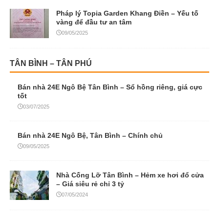
TÂN BÌNH – TÂN PHÚ
Bán nhà 24E Ngô Bệ Tân Bình – Sổ hồng riêng, giá cực
tốt
03/07/2025
Bán nhà 24E Ngô Bệ, Tân Bình – Chính chủ
09/05/2025
Nhà Cống Lỡ Tân Bình – Hẻm xe hơi đổ cửa
– Giá siêu rẻ chỉ 3 tỷ
07/05/2024
Nhà Huỳnh Văn Nghệ Tân Bình – Hẻm 2 xe tải
8m thông – Chỉ 3 tỷ
07/05/2024