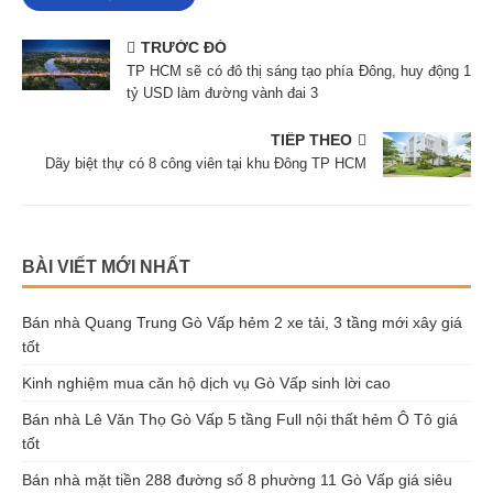
TIẾP THEO
Dãy biệt thự có 8 công viên tại khu Đông TP HCM
BÀI VIẾT MỚI NHẤT
Bán nhà Quang Trung Gò Vấp hẻm 2 xe tải, 3 tầng mới xây giá
tốt
Kinh nghiệm mua căn hộ dịch vụ Gò Vấp sinh lời cao
Bán nhà Lê Văn Thọ Gò Vấp 5 tầng Full nội thất hẻm Ô Tô giá
tốt
Bán nhà mặt tiền 288 đường số 8 phường 11 Gò Vấp giá siêu
tốt
Bán Gấp Đất Topia Garden Lô A2-8 View Sông Giá 7.9 Tỷ
Biệt thự Merita Khang Điền căn góc C1, vị trí độc tôn giá siêu tốt