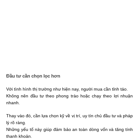
Đầu tư cần chọn lọc hơn
Với tình hình thị trường như hiện nay, người mua cần tỉnh táo.
Không nên đầu tư theo phong trào hoặc chạy theo lợi nhuận
nhanh.
Thay vào đó, cần lựa chọn kỹ về vị trí, uy tín chủ đầu tư và pháp
lý rõ ràng.
Những yếu tố này giúp đảm bảo an toàn dòng vốn và tăng tính
thanh khoản.
Pháp lý – yếu tố sống còn
Nhiều dự án hiện nay vẫn vướng pháp lý.
Điều này khiến khách hàng e ngại và giảm nhiệt thị trường.
Chính quyền TP.HCM cần tiếp tục rà soát, đơn giản hóa quy
trình phê duyệt.
Đồng thời kiểm soát chặt chẽ chất lượng dự án để bảo vệ người