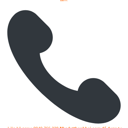
Liên hệ ngay: 0949 766 228
Nhadatthanhhai.com
để được tư
vấn chi tiết và chọn vị trí đẹp nhất!
Chuyên viên tư vấn đầu tư BĐS chuyên nghiệp & nhiệt tình nhất
Quả Đất