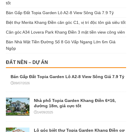
Căn góc A34 Lovera Park Khang Điền 3 mặt tiền view công viên
Bán Nhà Mặt Tiền Đường Số 8 Gò Vấp Ngang Lớn 6m Giá
Ngộp
ĐẤT NỀN – DỰ ÁN
Bán Gấp Đất Topia Garden Lô A2-8 View Sông Giá 7.9 Tỷ
09/07/2026
Nhà phố Topia Garden Khang Điền 6×16,
đường 18m, giá cực tốt
14/09/2025
Lô góc biệt thự Topia Garden Khang Điền cơ
hội tốt đầu tư sinh lời
12/09/2025