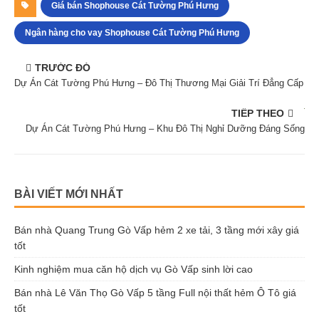
BÀI VIẾT MỚI NHẤT
Bán nhà Quang Trung Gò Vấp hẻm 2 xe tải, 3 tầng mới xây giá
tốt
Kinh nghiệm mua căn hộ dịch vụ Gò Vấp sinh lời cao
Bán nhà Lê Văn Thọ Gò Vấp 5 tầng Full nội thất hẻm Ô Tô giá
tốt
Bán nhà mặt tiền 288 đường số 8 phường 11 Gò Vấp giá siêu
tốt
Bán Gấp Đất Topia Garden Lô A2-8 View Sông Giá 7.9 Tỷ
Biệt thự Merita Khang Điền căn góc C1, vị trí độc tôn giá siêu tốt
Căn góc A34 Lovera Park Khang Điền 3 mặt tiền view công viên
Bán Nhà Mặt Tiền Đường Số 8 Gò Vấp Ngang Lớn 6m Giá
Ngộp