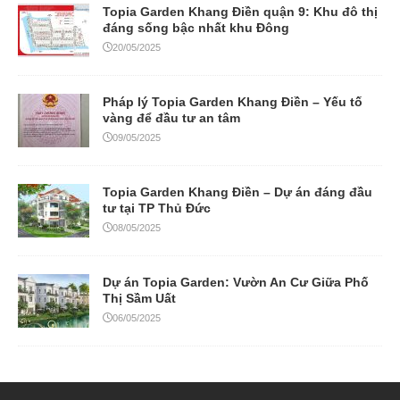
08/05/2025
Dự án Topia Garden: Vườn An Cư Giữa Phố
Thị Sầm Uất
06/05/2025
Quy trình bán hàng
Hồ sơ pháp lý
Chính sách bảo mật
NHÀ ĐẤT THANH HẢI
Chuyên kinh doanh BĐS Khang Điền và các dự án khác.
Điện thoại : 0949 766 228