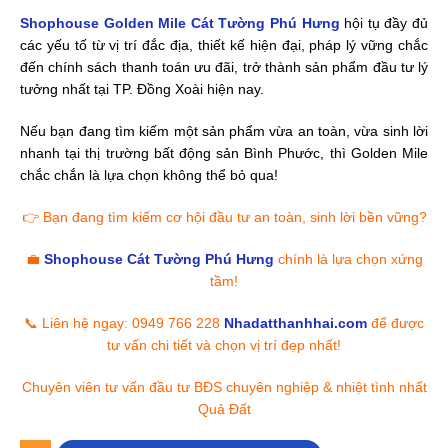
💼
Shophouse Cát Tường Phú Hưng
chính là lựa chọn xứng
tầm!
📞 Liên hệ ngay: 0949 766 228
Nhadatthanhhai.com
để được
tư vấn chi tiết và chọn vị trí đẹp nhất!
Chuyên viên tư vấn đầu tư BĐS chuyên nghiệp & nhiệt tình nhất
Quả Đất
Giá bán Shophouse Cát Tường Phú Hưng
Ngân hàng cho vay Shophouse Cát Tường Phú Hưng
TRƯỚC ĐÓ
Dự Án Cát Tường Phú Hưng – Đô Thị Thương Mại Giải Trí Đẳng Cấp
TIẾP THEO
Dự Án Cát Tường Phú Hưng – Khu Đô Thị Nghỉ Dưỡng Đáng Sống