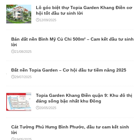
29/07/2025
Topia Garden Khang Điền quận 9: Khu đô thị
đáng sống bậc nhất khu Đông
20/05/2025
Cát Tường Phú Hưng Bình Phước, đầu tư cam kết sinh
lời
19/05/2025
Pháp lý Topia Garden Khang Điền – Yếu tố
vàng để đầu tư an tâm
09/05/2025
TÂN BÌNH – TÂN PHÚ
Bán nhà 24E Ngô Bệ Tân Bình – Sổ hồng riêng, giá cực
tốt