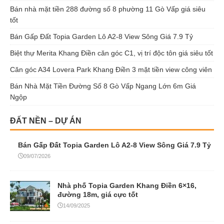
ĐẤT NỀN – DỰ ÁN
Bán Gấp Đất Topia Garden Lô A2-8 View Sông Giá 7.9 Tỷ
09/07/2026
Nhà phố Topia Garden Khang Điền 6×16,
đường 18m, giá cực tốt
14/09/2025
Lô góc biệt thự Topia Garden Khang Điền cơ
hội tốt đầu tư sinh lời
12/09/2025
Bán đất nền Bình Mỹ Củ Chi 500m² – Cam kết đầu tư sinh
lời
21/08/2025
Đất nền Topia Garden – Cơ hội đầu tư tiềm năng 2025