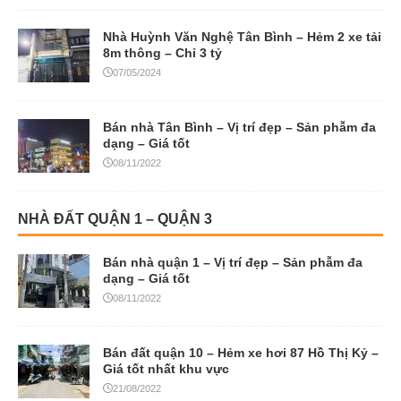
NHÀ ĐẤT QUẬN 1 – QUẬN 3
Bán nhà quận 1 – Vị trí đẹp – Sản phẫm đa
dạng – Giá tốt
08/11/2022
Bán đất quận 10 – Hẻm xe hơi 87 Hồ Thị Kỷ –
Giá tốt nhất khu vực
21/08/2022
NHÀ PHỐ – BIỆT THỰ
Bán Gấp Đất Topia Garden Lô A2-8 View Sông Giá 7.9 Tỷ
09/07/2026
Nhà phố Topia Garden Khang Điền 6×16,
đường 18m, giá cực tốt
14/09/2025