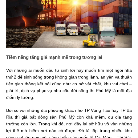
Tiềm năng tăng giá mạnh mẽ trong tương lai
Với những ai muốn đầu tư sinh lời hay muốn tìm một ngôi nhà
thứ 2 để sinh sống trong không gian trong lành, an yên và thuận
tiện giao thông kết nối cũng như cơ sở vật chất, khu vui chơi –
giải trí, dịch vụ phục vụ nhu cầu đời sống thì Phú Mỹ là một địa
điểm lý tưởng.
Bởi so với những địa phương khác như TP Vũng Tàu hay TP Bà
Rịa thì giá bất động sản Phú Mỹ còn khá mềm, dư địa tăng
trưởng còn lớn. Trong khi đó, nơi đây lại sở hữu vô vàn những
lợi thế mà hiếm nơi nào có được. Đó là tập trung nhiều khu
công nghiệp quy mô, cảng biển sâu quốc tế Cái Mép – Thị Vải.