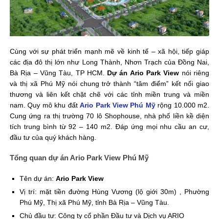
Cùng với sự phát triển mạnh mẽ về kinh tế – xã hội, tiếp giáp
các địa đô thị lớn như Long Thành, Nhơn Trạch của Đồng Nai,
Bà Rịa – Vũng Tàu, TP HCM.
Dự án Ario Park View
nói riêng
và thị xã Phú Mỹ nói chung trở thành “tâm điểm” kết nối giao
thương và liên kết chặt chẽ với các tỉnh miền trung và miền
nam. Quy mô khu đất
Ario Park View Phú Mỹ
rộng 10.000 m2.
Cung ứng ra thị trường 70 lô Shophouse, nhà phố liền kề diện
tích trung bình từ 92 – 140 m2. Đáp ứng mọi nhu cầu an cư,
đầu tư của quý khách hàng.
Tổng quan dự án Ario Park View Phú Mỹ
Tên dự án:
Ario Park View
Vị trí: mặt tiền đường Hùng Vương (lộ giới 30m) , Phường
Phú Mỹ, Thị xã Phú Mỹ, tỉnh Bà Rịa – Vũng Tàu.
Chủ đầu tư: Công ty cổ phần Đầu tư và Dịch vụ ARIO