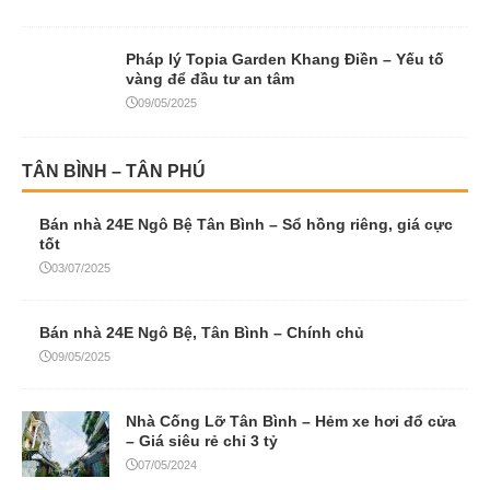
Pháp lý Topia Garden Khang Điền – Yếu tố
vàng để đầu tư an tâm
09/05/2025
TÂN BÌNH – TÂN PHÚ
Bán nhà 24E Ngô Bệ Tân Bình – Sổ hồng riêng, giá cực
tốt
03/07/2025
Bán nhà 24E Ngô Bệ, Tân Bình – Chính chủ
09/05/2025
Nhà Cống Lỡ Tân Bình – Hẻm xe hơi đổ cửa
– Giá siêu rẻ chỉ 3 tỷ
07/05/2024