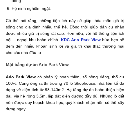
đồng.
Hệ ninh nghiêm ngặt.
Có thể nói rằng, những tiện ích này sẽ giúp thỏa mãn giá trị
sống cho gia đình nhiều thế hệ. Đồng thời giúp dân cư nhận
được nhiều giá trị sống rất cao. Hơn nữa, với hệ thống tiện ích
nội – ngoại khu hoàn chỉnh.
KDC Ario Park View
hứa hẹn sẽ
đem đến nhiều khoản sinh lời và giá trị khai thác thương mại
cho các nhà đầu tư.
Mặt bằng dự án Ario Park View
Ario Park View
có pháp lý hoàn thiện, sổ hồng riêng, thổ cư
100%. Cung ứng ra thị trường 70 lô Shophouse, nhà liên kế đa
dạng về diện tích từ 98-140m2. Hạ tầng dự án hoàn thiện hiện
đại, vỉa hè rộng 3,5m, lắp đặt điện đường đầy đủ. Những lô đất
nền được quy hoạch khoa học, quý khách nhận nền có thể xây
dựng ngay.