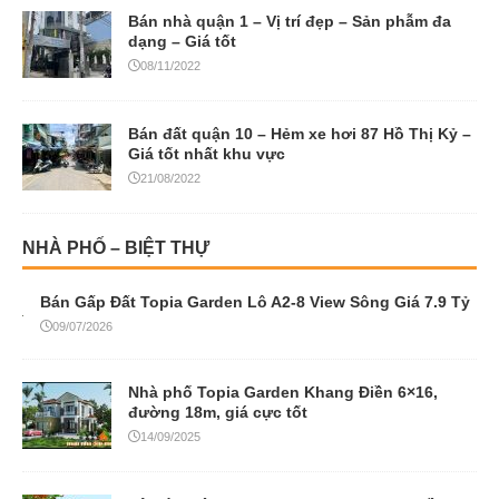
Bán nhà quận 1 – Vị trí đẹp – Sản phẫm đa
dạng – Giá tốt
08/11/2022
Bán đất quận 10 – Hẻm xe hơi 87 Hồ Thị Kỷ –
Giá tốt nhất khu vực
21/08/2022
NHÀ PHỐ – BIỆT THỰ
Bán Gấp Đất Topia Garden Lô A2-8 View Sông Giá 7.9 Tỷ
09/07/2026
Nhà phố Topia Garden Khang Điền 6×16,
đường 18m, giá cực tốt
14/09/2025