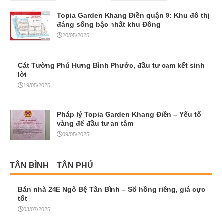
Topia Garden Khang Điền quận 9: Khu đô thị
đáng sống bậc nhất khu Đông
20/05/2025
Cát Tường Phú Hưng Bình Phước, đầu tư cam kết sinh
lời
19/05/2025
Pháp lý Topia Garden Khang Điền – Yếu tố
vàng để đầu tư an tâm
09/05/2025
TÂN BÌNH – TÂN PHÚ
Bán nhà 24E Ngô Bệ Tân Bình – Sổ hồng riêng, giá cực
tốt
03/07/2025