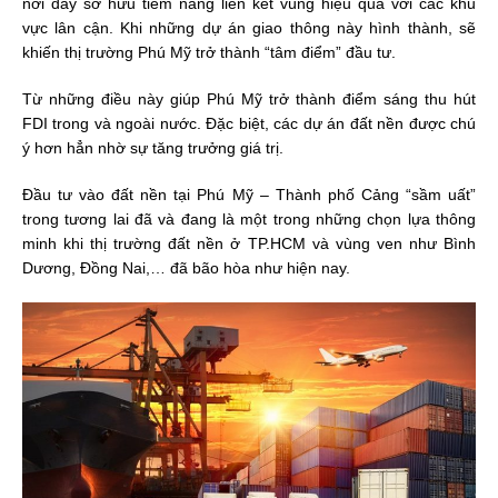
nơi đây sở hữu tiềm năng liên kết vùng hiệu quả với các khu
vực lân cận. Khi những dự án giao thông này hình thành, sẽ
khiến thị trường Phú Mỹ trở thành “tâm điểm” đầu tư.
Từ những điều này giúp Phú Mỹ trở thành điểm sáng thu hút
FDI trong và ngoài nước. Đặc biệt, các dự án đất nền được chú
ý hơn hẳn nhờ sự tăng trưởng giá trị.
Đầu tư vào đất nền tại Phú Mỹ – Thành phố Cảng “sầm uất”
trong tương lai đã và đang là một trong những chọn lựa thông
minh khi thị trường đất nền ở TP.HCM và vùng ven như Bình
Dương, Đồng Nai,… đã bão hòa như hiện nay.