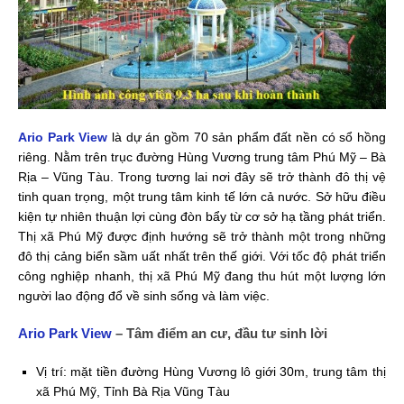
Ario Park View
là dự án gồm 70 sản phẩm đất nền có sổ hồng
riêng. Nằm trên trục đường Hùng Vương trung tâm Phú Mỹ – Bà
Rịa – Vũng Tàu. Trong tương lai nơi đây sẽ trở thành đô thị vệ
tinh quan trọng, một trung tâm kinh tế lớn cả nước. Sở hữu điều
kiện tự nhiên thuận lợi cùng đòn bẩy từ cơ sở hạ tầng phát triển.
Thị xã Phú Mỹ được định hướng sẽ trở thành một trong những
đô thị cảng biển sầm uất nhất trên thế giới. Với tốc độ phát triển
công nghiệp nhanh, thị xã Phú Mỹ đang thu hút một lượng lớn
người lao động đổ về sinh sống và làm việc.
Ario Park View
– Tâm điểm an cư, đầu tư sinh lời
Vị trí: mặt tiền đường Hùng Vương lô giới 30m, trung tâm thị
xã Phú Mỹ, Tỉnh Bà Rịa Vũng Tàu