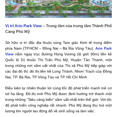
Vị trí Ario Park View
– Trung tâm của trung tâm Thành Phố
Cảng Phú Mỹ
Sở hữu vị trí đắc địa thuộc vùng Tam giác Kinh tế trọng điểm
phía Nam (TP.HCM – Đồng Nai – Bà Rịa Vũng Tàu).
Ario Park
View
nằm ngay trục đường Hùng Vương (lộ giới 30m) liền kề
Quốc lộ 51 thuộc Thị Trấn Phú Mỹ, Huyện Tân Thành, một
trong những nơi sầm uất nhất của Thị xã Phú Mỹ tiếp giáp với
các đại đô thị: đô thị liền kề Long Thành, Nhơn Trạch của Đồng
Nai; TP. Bà Rịa, TP Vũng Tàu và TP. Hồ Chí Minh.
Điều kiện tự nhiên thuận lợi cùng tốc độ phát triển mạnh mẽ cơ
sở hạ tầng. Đô thị mới Phú Mỹ được định hướng trở thành một
trong những “Siêu cảng biển” sầm uất nhất trên thế giới. Với tốc
độ phát triển công nghiệp rất nhanh. Phú Mỹ đang thu hút một
lượng lớn người lao động đổ về sinh sống và làm việc.