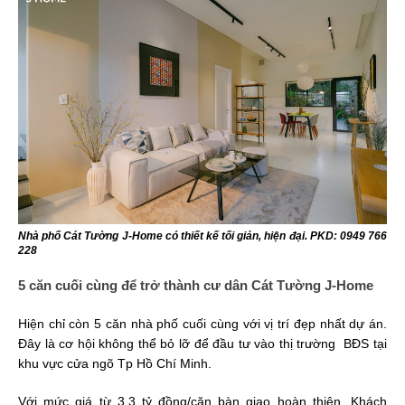
Nhà phố Cát Tường J-Home có thiết kế tối giản, hiện đại. PKD: 0949 766
228
5 căn cuối cùng để trở thành cư dân Cát Tường J-Home
Hiện chỉ còn 5 căn nhà phố cuối cùng với vị trí đẹp nhất dự án.
Đây là cơ hội không thể bỏ lỡ để đầu tư vào thị trường BĐS tại
khu vực cửa ngõ Tp Hồ Chí Minh.
Với mức giá từ 3,3 tỷ đồng/căn bàn giao hoàn thiện. Khách