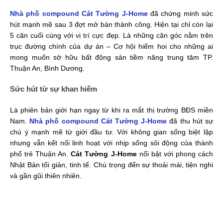
Nhà phố compound Cát Tường J-Home
đã chứng minh sức
hút mạnh mẽ sau 3 đợt mở bán thành công. Hiện tại chỉ còn lại
5 căn cuối cùng với vị trí cực đẹp. Là những căn góc nằm trên
trục đường chính của dự án – Cơ hội hiếm hoi cho những ai
mong muốn sở hữu bất động sản tiềm năng trung tâm TP.
Thuận An, Bình Dương
.
Sức hút từ sự khan hiếm
Là phiên bản giới hạn ngay từ khi ra mắt thị trường BĐS miền
Nam.
Nhà phố compound Cát Tường J-Home
đã thu hút sự
chú ý mạnh mẽ từ giới đầu tư. Với không gian sống biệt lập
nhưng vẫn kết nối linh hoạt với nhịp sống sôi động của thành
phố trẻ Thuận An.
Cát Tường J-Home
nổi bật với phong cách
Nhật Bản tối giản, tinh tế. Chú trọng đến sự thoải mái, tiện nghi
và gần gũi thiên nhiên.