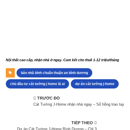
Nội thất cao cấp, nhận nhà ở ngay. Cam kết cho thuê 1-12 triệu/tháng
bán nhà bình chuẩn thuận an bình dương
chủ đầu tư cát tường j home là ai
dự án cát tường j-home
TRƯỚC ĐÓ
Cát Tường J-Home nhận nhà ngay – Sổ hồng trao tay
TIẾP THEO
Dự án Cát Tường J-Home Bình Dương – Chỉ 3