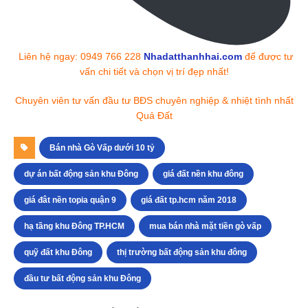
Liên hệ ngay: 0949 766 228
Nhadatthanhhai.com
để được tư
vấn chi tiết và chọn vị trí đẹp nhất!
Chuyên viên tư vấn đầu tư BĐS chuyên nghiệp & nhiệt tình nhất
Quả Đất
Bán nhà Gò Vấp dưới 10 tỷ
dự án bất động sản khu Đông
giá đất nền khu đông
giá đât nền topia quận 9
giá đất tp.hcm năm 2018
hạ tầng khu Đông TP.HCM
mua bán nhà mặt tiền gò vấp
quỹ đất khu Đông
thị trường bất động sản khu đông
đầu tư bất động sản khu Đông