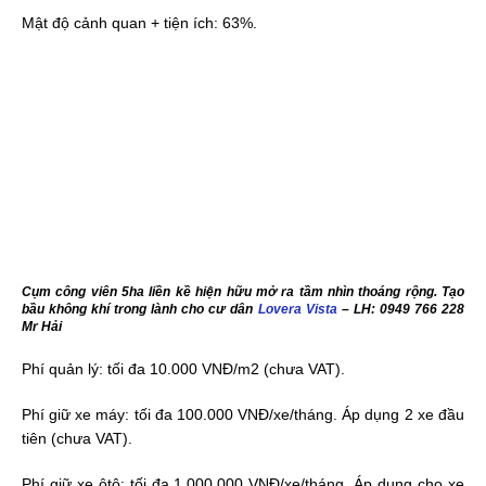
Mật độ cảnh quan + tiện ích: 63%.
Cụm công viên 5ha liền kề hiện hữu mở ra tầm nhìn thoáng rộng. Tạo
bầu không khí trong lành cho cư dân
Lovera Vista
– LH: 0949 766 228
Mr Hải
Phí quản lý: tối đa 10.000 VNĐ/m2 (chưa VAT).
Phí giữ xe máy: tối đa 100.000 VNĐ/xe/tháng. Áp dụng 2 xe đầu
tiên (chưa VAT).
Phí giữ xe ôtô: tối đa 1.000.000 VNĐ/xe/tháng. Áp dụng cho xe