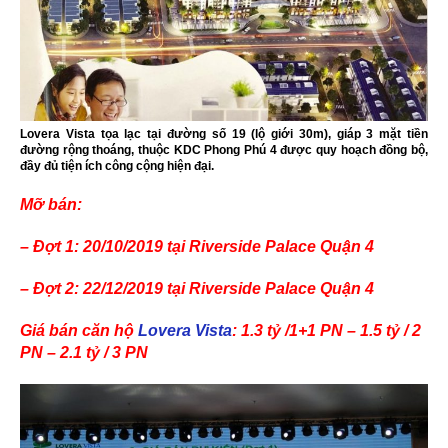
Lovera Vista tọa lạc tại đường số 19 (lộ giới 30m), giáp 3 mặt tiền
đường rộng thoáng, thuộc KDC Phong Phú 4 được quy hoạch đồng bộ,
đầy đủ tiện ích công cộng hiện đại.
Mỡ bán:
– Đợt 1: 20/10/2019 tại Riverside Palace Quận 4
– Đợt 2: 22/12/2019 tại Riverside Palace Quận 4
Giá bán căn hộ
Lovera Vista
: 1.3 tỷ /1+1 PN – 1.5 tỷ / 2
PN – 2.1 tỷ / 3 PN