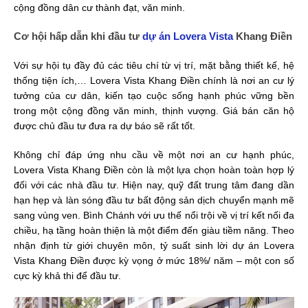
cộng đồng dân cư thành đạt, văn minh.
Cơ hội hấp dẫn khi đầu tư
dự án Lovera Vista
Khang Điền
Với sự hội tụ đầy đủ các tiêu chí từ vị trí, mặt bằng thiết kế, hệ
thống tiện ích,… Lovera Vista Khang Điền chính là nơi an cư lý
tưởng của cư dân, kiến tạo cuộc sống hạnh phúc vững bền
trong một cộng đồng văn minh, thịnh vượng. Giá bán căn hộ
được chủ đầu tư đưa ra dự báo sẽ rất tốt.
Không chỉ đáp ứng nhu cầu về một nơi an cư hạnh phúc,
Lovera Vista Khang Điền còn là một lựa chọn hoàn toàn hợp lý
đối với các nhà đầu tư. Hiện nay, quỹ đất trung tâm đang dần
hạn hẹp và làn sóng đầu tư bất động sản dịch chuyển mạnh mẽ
sang vùng ven. Bình Chánh với ưu thế nổi trội về vị trí kết nối đa
chiều, hạ tầng hoàn thiện là một điểm đến giàu tiềm năng. Theo
nhận định từ giới chuyên môn, tỷ suất sinh lời dự án Lovera
Vista Khang Điền được kỳ vọng ở mức 18%/ năm – một con số
cực kỳ khả thi để đầu tư.