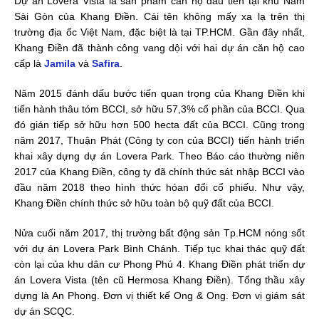
Dự án Lovera Vista là sản phẫm căn hộ đầu tiên tại khu Nam
Sài Gòn của Khang Điền. Cái tên không mấy xa lạ trên thị
trường địa ốc Việt Nam, đặc biệt là tại TP.HCM. Gần đây nhất,
Khang Điền đã thành công vang dội với hai dự án căn hộ cao
cấp là
Jamila
và
Safira
.
Năm 2015 đánh dấu bước tiến quan trọng của Khang Điền khi
tiến hành thâu tóm BCCI, sở hữu 57,3% cổ phần của BCCI. Qua
đó gián tiếp sở hữu hơn 500 hecta đất của BCCI. Cũng trong
năm 2017, Thuận Phát (Công ty con của BCCI) tiến hành triển
khai xây dựng dự án Lovera Park. Theo Báo cáo thường niên
2017 của Khang Điền, công ty đã chính thức sát nhập BCCI vào
đầu năm 2018 theo hình thức hóan đổi cổ phiếu. Như vậy,
Khang Điền chính thức sở hữu toàn bộ quỹ đất của BCCI.
Nửa cuối năm 2017, thị trường bất động sản Tp.HCM nóng sốt
với dự án Lovera Park Bình Chánh. Tiếp tục khai thác quỹ đất
còn lại của khu dân cư Phong Phú 4. Khang Điền phát triển dự
án Lovera Vista (tên cũ Hermosa Khang Điền). Tổng thầu xây
dựng là An Phong. Đơn vị thiết kế Ong & Ong. Đơn vị giám sát
dự án SCQC.