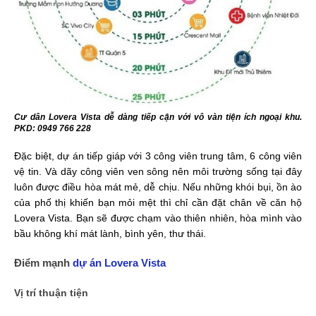
Cư dân Lovera Vista dễ dàng tiếp cận với vô vàn tiện ích ngoại khu.
PKD: 0949 766 228
Đặc biệt, dự án tiếp giáp với 3 công viên trung tâm, 6 công viên
vệ tin. Và dãy công viên ven sông nên môi trường sống tại đây
luôn được điều hòa mát mẻ, dễ chịu. Nếu những khói bụi, ồn ào
của phố thị khiến bạn mỏi mệt thì chỉ cần đặt chân về căn hộ
Lovera Vista. Bạn sẽ được chạm vào thiên nhiên, hòa mình vào
bầu không khí mát lành, bình yên, thư thái.
Điểm mạnh
dự án Lovera Vista
Vị trí thuận tiện