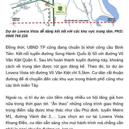
Dự án Lovera Vista dễ dàng kết nối với các khu vực trung tâm. PKD:
0949 766 228
Đồng thời, UBND TP cũng đang chuẩn bị khởi công cầu Bình
Tiên. Kết nối tuyến đường Song Hành Quốc lộ 50 với đường Võ
Văn Kiệt Quận 6. Sau khi hoàn thành tuyến đường này, khoảng
cách về trung tâm được rút gọn đáng kể. Theo đó, từ dự án
Lovera Vista tới đường Võ Văn Kiệt chỉ 5,5km. Cư dân rất thuận
đường để di chuyển đến các khu vực trong thành phố cũng như
các tỉnh miền Tây.
Ngoài ra, vị trí dự án còn tiềm năng nhiều cơ hội tăng giá hơn
nữa trong thời gian tới. “Ăn theo” những công trình giao thông
trọng điểm sắp được khai thác như cầu Phú định, tuyến Metro
M1, đường Vành đai 2,… Lựa chọn an cư tại Lovera Vista
Khang Điền, cư dân sẵn sàng cho mọi hành trình mà chẳng cần
phải lo ngại chuyện đường xa, kẹt xe,…