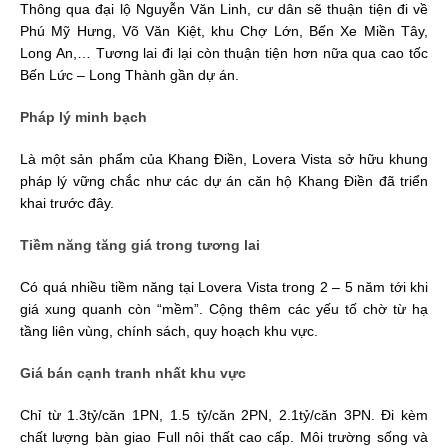
Thông qua đại lộ Nguyễn Văn Linh, cư dân sẽ thuận tiện đi về
Phú Mỹ Hưng, Võ Văn Kiệt, khu Chợ Lớn, Bến Xe Miền Tây,
Long An,… Tương lai đi lại còn thuận tiện hơn nữa qua cao tốc
Bến Lức – Long Thành gần dự án.
Pháp lý minh bạch
Là một sản phẩm của Khang Điền, Lovera Vista sở hữu khung
pháp lý vững chắc như các dự án căn hộ Khang Điền đã triển
khai trước đây.
Tiềm năng tăng giá trong tương lai
Có quá nhiều tiềm năng tại Lovera Vista trong 2 – 5 năm tới khi
giá xung quanh còn “mềm”. Cộng thêm các yếu tố chờ từ hạ
tầng liên vùng, chính sách, quy hoạch khu vực.
Giá bán cạnh tranh nhất khu vực
Chỉ từ 1.3tỷ/căn 1PN, 1.5 tỷ/căn 2PN, 2.1tỷ/căn 3PN. Đi kèm
chất lượng bàn giao Full nôi thất cao cấp. Môi trường sống và