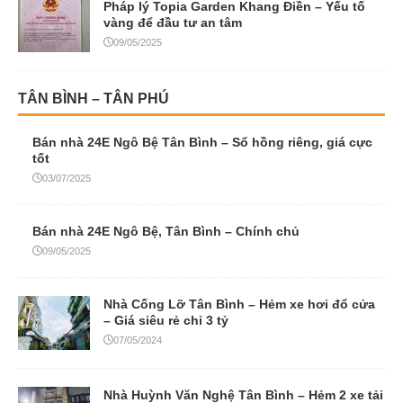
Pháp lý Topia Garden Khang Điền – Yếu tố
vàng để đầu tư an tâm
09/05/2025
TÂN BÌNH – TÂN PHÚ
Bán nhà 24E Ngô Bệ Tân Bình – Sổ hồng riêng, giá cực
tốt
03/07/2025
Bán nhà 24E Ngô Bệ, Tân Bình – Chính chủ
09/05/2025
Nhà Cống Lỡ Tân Bình – Hẻm xe hơi đổ cửa
– Giá siêu rẻ chỉ 3 tỷ
07/05/2024
Nhà Huỳnh Văn Nghệ Tân Bình – Hẻm 2 xe tải