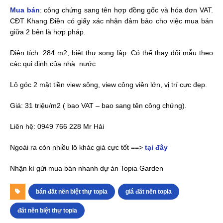
Mua bán
: công chứng sang tên hợp đồng gốc và hóa đơn VAT.
CĐT Khang Điền có giấy xác nhận đảm bảo cho việc mua bán
giữa 2 bên là hợp pháp.
Diện tích: 284 m2, biệt thự song lập. Có thể thay đổi mẫu theo
các qui định của nhà nước
Lô góc 2 mặt tiền view sông, view công viên lớn, vị trí cực đẹp.
Giá: 31 triệu/m2 ( bao VAT – bao sang tên công chứng).
Liên hệ: 0949 766 228 Mr Hải
Ngoài ra còn nhiều lô khác giá cực tốt ==>
tại đây
Nhận kí gửi mua bán nhanh dự án Topia Garden
bán đất nền biệt thự topia
giá đất nền topia
đất nền biệt thự topia