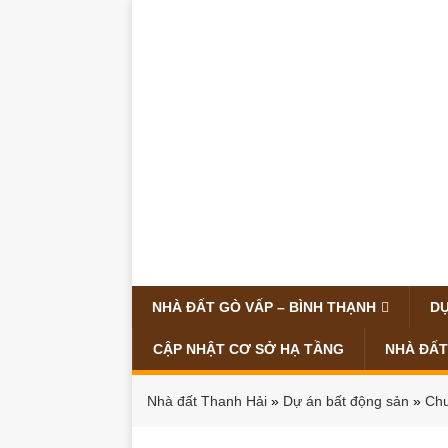
NHÀ ĐẤT GÒ VẤP – BÌNH THẠNH
DỰ
CẬP NHẬT CƠ SỞ HẠ TẦNG
NHÀ ĐẤT
Nhà đất Thanh Hải
»
Dự án bất động sản
»
Ch