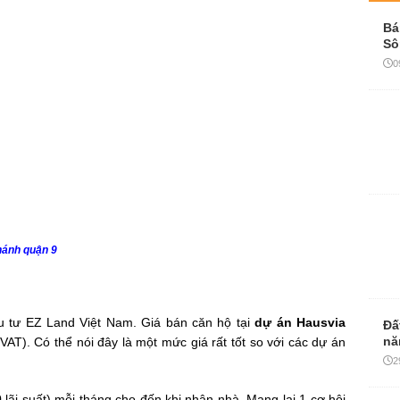
Bá
Sô
0
hánh quận 9
ầu tư EZ Land Việt Nam. Giá bán căn hộ tại
dự án
Hausvia
Đấ
nă
VAT). Có thể nói đây là một mức giá rất tốt so với các dự án
2
 lãi suất) mỗi tháng cho đến khi nhận nhà. Mang lại 1 cơ hội