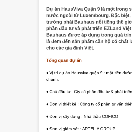
Dự án HausViva Quận 9 là một trong số
nước ngoài từ Luxembourg. Đặc biệt, H
trường phái Bauhaus nổi tiếng thế giớ
phần đầu tư và phát triển EZLand Việt 
Bauhaus được áp dụng trong quá trình 
là đem đến sản phẩm căn hộ có chất l
cho các gia đình Việt.
Tổng quan dự án
♦ Vị trí dự án Hausviva quận 9 : mặt tiền đ
chánh.
♦ Chủ đầu tư : Cty cổ phần đầu tư & phát tri
♦ Đơn vị thiết kế : Công ty cổ phần tư vấn t
♦ Đơn vị xây dựng : Nhà thầu COFICO
♦ Đơn vị giám sát : ARTELIA GROUP