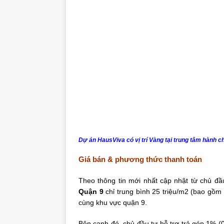
Dự án HausViva có vị trí Vàng tại trung tâm hành c
Giá bán & p
hương thức thanh toán
Theo thông tin mới nhất cập nhật từ chủ đ
Quận 9
chỉ trung bình 25 triệu/m2 (bao gồm 
cùng khu vực quận 9.
Bên cạnh đó, chủ đầu tư hỗ trợ trả góp 1% (0