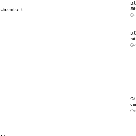
Bá
đầ
Techcombank
2
Đấ
nă
2
Cá
ca
1