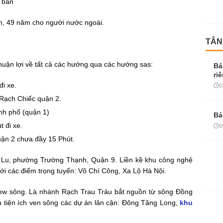
ơ bản
am, 49 năm cho người nước ngoài.
TÂN
huận lợi về tất cả các hướng qua các hướng sas:
Bá
ri
i xe.
0
 Rạch Chiếc quận 2.
ành phố (quận 1)
Bá
 đi xe.
0
uận 2 chưa đầy 15 Phút.
u, phường Trường Thạnh, Quận 9. Liền kề khu công nghệ
 với các điểm trọng tuyến: Võ Chí Công, Xa Lộ Hà Nội.
view sông. Là nhánh Rạch Trau Trảu bắt nguồn từ sông Đồng
 tiện ích ven sông các dự án lân cận: Đông Tăng Long,
khu