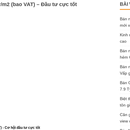
r/m2 (bao VAT) – Đầu tư cực tốt
BÀI
Bán n
mới x
Kinh 
cao
Bán n
hẻm Ô
Bán n
Vấp g
Bán G
7.9 T
Biệt 
tôn gi
Căn g
view 
 - Cơ hội đầu tư cực tốt