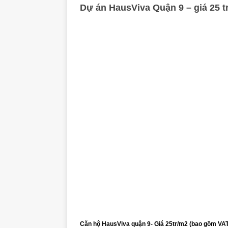
Dự án HausViva Quận 9 – giá 25 t
Căn hộ HausViva quận 9- Giá 25tr/m2 (bao gồm VAT)