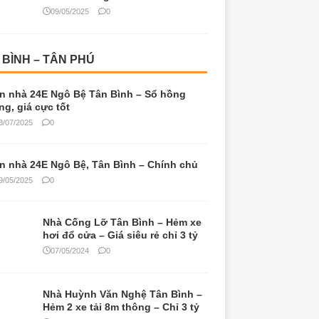
09/05/2025
0
 BÌNH – TÂN PHÚ
n nhà 24E Ngô Bệ Tân Bình – Sổ hồng
êng, giá cực tốt
3/07/2025
0
n nhà 24E Ngô Bệ, Tân Bình – Chính chủ
9/05/2025
0
Nhà Cống Lỡ Tân Bình – Hẻm xe
hơi đổ cửa – Giá siêu rẻ chỉ 3 tỷ
07/05/2024
0
Nhà Huỳnh Văn Nghệ Tân Bình –
Hẻm 2 xe tải 8m thông – Chỉ 3 tỷ