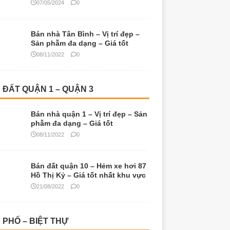
07/05/2024
0
Bán nhà Tân Bình – Vị trí đẹp –
Sản phẫm đa dạng – Giá tốt
08/11/2022
0
 ĐẤT QUẬN 1 – QUẬN 3
Bán nhà quận 1 – Vị trí đẹp – Sản
phẫm đa dạng – Giá tốt
08/11/2022
0
Bán đất quận 10 – Hẻm xe hơi 87
Hồ Thị Kỷ – Giá tốt nhất khu vực
21/08/2022
0
 PHỐ – BIỆT THỰ