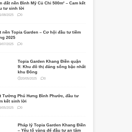
n đất nền Bình Mỹ Củ Chi 500m² – Cam kết
u tư sinh lời
1/08/2025
0
t nền Topia Garden – Cơ hội đầu tư tiềm
ng 2025
9/07/2025
0
Topia Garden Khang Điền quận
9: Khu đô thị đáng sống bậc nhất
khu Đông
20/05/2025
0
t Tường Phú Hưng Bình Phước, đầu tư
m kết sinh lời
9/05/2025
0
Pháp lý Topia Garden Khang Điền
– Yếu tố vàng để đầu tư an tâm