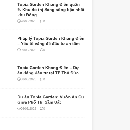
Topia Garden Khang Điền quận
9: Khu đô thị đáng sống bậc nhất
khu Đông
20/05/2025
0
Pháp lý Topia Garden Khang Điền
– Yếu tố vàng để đầu tư an tâm
09/05/2025
0
Topia Garden Khang Điền – Dự
án đáng đầu tư tại TP Thủ Đức
08/05/2025
0
Dự án Topia Garden: Vườn An Cư
Giữa Phố Thị Sầm Uất
06/05/2025
0