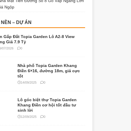
Nhà Mặt Tiền Đường Số 8 Gò Vấp Ngang Lớn
iá Ngộp
 NỀN – DỰ ÁN
n Gấp Đất Topia Garden Lô A2-8 View
ng Giá 7.9 Tỷ
9/07/2026
0
Nhà phố Topia Garden Khang
Điền 6×16, đường 18m, giá cực
tốt
14/09/2025
0
Lô góc biệt thự Topia Garden
Khang Điền cơ hội tốt đầu tư
sinh lời
12/09/2025
0