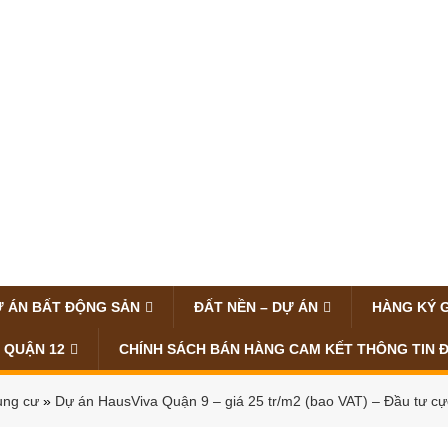
 ÁN BẤT ĐỘNG SẢN
ĐẤT NỀN – DỰ ÁN
HÀNG KÝ 
 QUẬN 12
CHÍNH SÁCH BÁN HÀNG CAM KẾT THÔNG TIN 
ung cư
»
Dự án HausViva Quận 9 – giá 25 tr/m2 (bao VAT) – Đầu tư cực