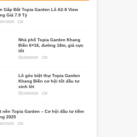
n Gấp Đất Topia Garden Lô A2-8 View
ng Giá 7.9 Tỷ
9/07/2026
0
Nhà phố Topia Garden Khang
Điền 6×16, đường 18m, giá cực
tốt
14/09/2025
0
Lô góc biệt thự Topia Garden
Khang Điền cơ hội tốt đầu tư
sinh lời
12/09/2025
0
t nền Topia Garden – Cơ hội đầu tư tiềm
ng 2025
9/07/2025
0