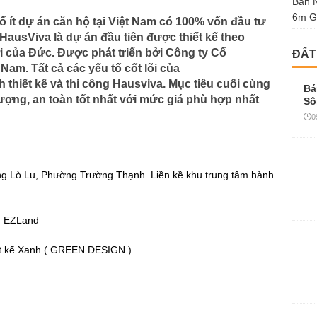
Bán 
6m G
 ít dự án căn hộ tại Việt Nam có 100% vốn đầu tư
ausViva là dự án đầu tiên được thiết kế theo
i của Đức. Được phát triển bởi Công ty Cổ
ĐẤT
Nam. Tất cả các yếu tố cốt lõi của
thiết kế và thi công Hausviva. Mục tiêu cuối cùng
Bá
ượng, an toàn tốt nhất với mức giá phù hợp nhất
Sô
0
ường Lò Lu, Phường Trường Thạnh. Liền kề khu trung tâm hành
ển EZLand
hiết kế Xanh ( GREEN DESIGN )