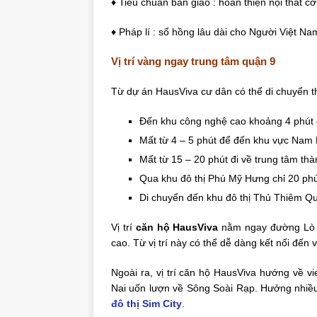
♦ Tiêu chuẩn bàn giao : hoàn thiện nội thất c
♦ Pháp lí : sổ hồng lâu dài cho Người Việt N
Vị trí vàng ngay trung tâm quận 9
Từ dự án HausViva cư dân có thể di chuyển t
Đến khu công nghệ cao khoảng 4 phút đ
Mất từ 4 – 5 phút để đến khu vực Nam
Mất từ 15 – 20 phút đi về trung tâm th
Qua khu đô thị Phú Mỹ Hưng chỉ 20 phút
Di chuyển đến khu đô thị Thủ Thiêm Q
Vị trí
căn hộ HausViva
nằm ngay đường Lò L
cao. Từ vị trí này có thể dễ dàng kết nối đến
Ngoài ra, vị trí căn hộ HausViva hướng về 
Nai uốn lượn về Sông Soài Rạp. Hưởng nhiều
đô thị Sim City
.