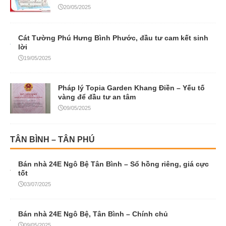
20/05/2025
Cát Tường Phú Hưng Bình Phước, đầu tư cam kết sinh
lời
19/05/2025
Pháp lý Topia Garden Khang Điền – Yếu tố
vàng để đầu tư an tâm
09/05/2025
TÂN BÌNH – TÂN PHÚ
Bán nhà 24E Ngô Bệ Tân Bình – Sổ hồng riêng, giá cực
tốt
03/07/2025
Bán nhà 24E Ngô Bệ, Tân Bình – Chính chủ
09/05/2025