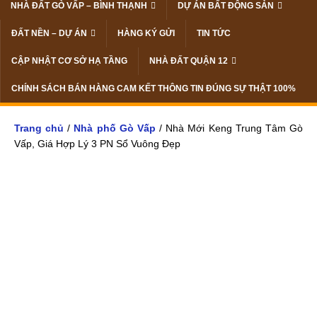
NHÀ ĐẤT GÒ VẤP – BÌNH THẠNH
DỰ ÁN BẤT ĐỘNG SẢN
ĐẤT NỀN – DỰ ÁN
HÀNG KÝ GỬI
TIN TỨC
CẬP NHẬT CƠ SỞ HẠ TẦNG
NHÀ ĐẤT QUẬN 12
CHÍNH SÁCH BÁN HÀNG CAM KẾT THÔNG TIN ĐÚNG SỰ THẬT 100%
Trang chủ
/
Nhà phố Gò Vấp
/ Nhà Mới Keng Trung Tâm Gò
Vấp, Giá Hợp Lý 3 PN Sổ Vuông Đẹp