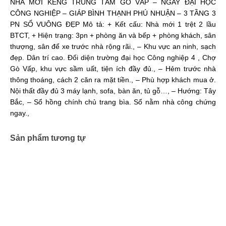
NHÀ MỚI KENG TRUNG TÂM GÒ VẤP – NGAY ĐẠI HỌC
CÔNG NGHIỆP – GIÁP BÌNH THẠNH PHÚ NHUẬN – 3 TẦNG 3
PN SỔ VUÔNG ĐẸP Mô tả: + Kết cấu: Nhà mới 1 trệt 2 lầu
BTCT, + Hiện trạng: 3pn + phòng ăn và bếp + phòng khách, sân
thượng, sân để xe trước nhà rộng rãi., – Khu vực an ninh, sạch
đẹp. Dân trí cao. Đối diện trường đại học Công nghiệp 4 , Chợ
Gò Vấp, khu vực sầm uất, tiện ích đầy đủ., – Hẻm trước nhà
thông thoáng, cách 2 căn ra mặt tiền., – Phù hợp khách mua ở.
Nội thất đầy đủ 3 máy lạnh, sofa, bàn ăn, tủ gỗ…, – Hướng: Tây
Bắc, – Sổ hồng chính chủ trang bìa. Sổ nằm nhà công chứng
ngay.,
Sản phẩm tương tự