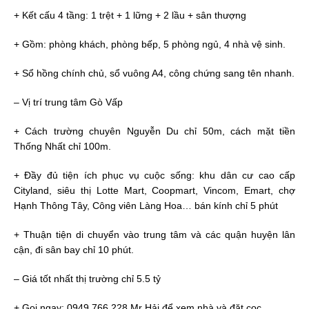
+ Kết cấu 4 tầng: 1 trệt + 1 lững + 2 lầu + sân thượng
+ Gồm: phòng khách, phòng bếp, 5 phòng ngủ, 4 nhà vệ sinh.
+ Sổ hồng chính chủ, sổ vuông A4, công chứng sang tên nhanh.
– Vị trí trung tâm Gò Vấp
+ Cách trường chuyên Nguyễn Du chỉ 50m, cách mặt tiền
Thống Nhất chỉ 100m.
+ Đầy đủ tiện ích phục vụ cuộc sống: khu dân cư cao cấp
Cityland, siêu thị Lotte Mart, Coopmart, Vincom, Emart, chợ
Hạnh Thông Tây, Công viên Làng Hoa… bán kính chỉ 5 phút
+ Thuận tiện di chuyển vào trung tâm và các quận huyện lân
cận, đi sân bay chỉ 10 phút.
– Giá tốt nhất thị trường chỉ 5.5 tỷ
+ Gọi ngay: 0949 766 228 Mr Hải để xem nhà và đặt cọc