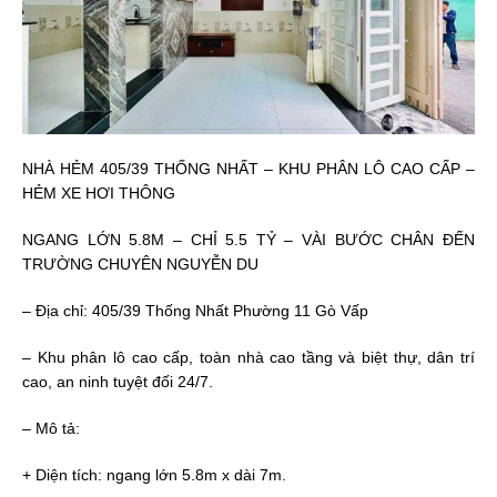
NHÀ HẺM 405/39 THỐNG NHẤT – KHU PHÂN LÔ CAO CẤP –
HẺM XE HƠI THÔNG
NGANG LỚN 5.8M – CHỈ 5.5 TỶ – VÀI BƯỚC CHÂN ĐẾN
TRƯỜNG CHUYÊN NGUYỄN DU
– Địa chỉ: 405/39 Thống Nhất Phường 11 Gò Vấp
– Khu phân lô cao cấp, toàn nhà cao tầng và biệt thự, dân trí
cao, an ninh tuyệt đối 24/7.
– Mô tả:
+ Diện tích: ngang lớn 5.8m x dài 7m.