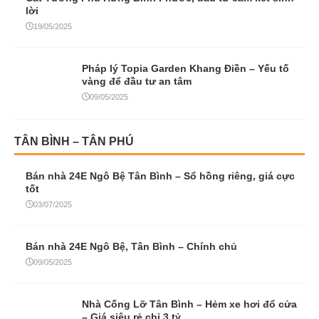
lời
19/05/2025
Pháp lý Topia Garden Khang Điền – Yếu tố
vàng để đầu tư an tâm
09/05/2025
TÂN BÌNH – TÂN PHÚ
Bán nhà 24E Ngô Bệ Tân Bình – Sổ hồng riêng, giá cực
tốt
03/07/2025
Bán nhà 24E Ngô Bệ, Tân Bình – Chính chủ
09/05/2025
Nhà Cống Lỡ Tân Bình – Hẻm xe hơi đổ cửa
– Giá siêu rẻ chỉ 3 tỷ