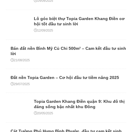
14/09/2025
Lô góc biệt thự Topia Garden Khang Điền cơ
hội tốt đầu tư sinh lời
12/09/2025
Bán đất nền Bình Mỹ Củ Chi 500m² – Cam kết đầu tư sinh
lời
21/08/2025
Đất nền Topia Garden – Cơ hội đầu tư tiềm năng 2025
29/07/2025
Topia Garden Khang Điền quận 9: Khu đô thị
đáng sống bậc nhất khu Đông
20/05/2025
Cát Tường Phú Hưng Bình Phước, đầu tư cam kết sinh