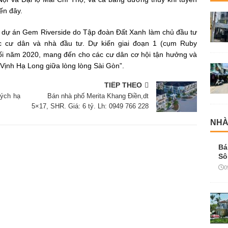
ến đây.
ầng, dự án Gem Riverside do Tập đoàn Đất Xanh làm chủ đầu tư
ác cư dân và nhà đầu tư. Dự kiến giai đoạn 1 (cụm Ruby
uối năm 2020, mang đến cho các cư dân cơ hội tận hưởng và
“Vịnh Hạ Long giữa lòng lòng Sài Gòn”.
TIẾP THEO
ých hạ
Bán nhà phố Merita Khang Điền,dt
5×17, SHR. Giá: 6 tỷ. Lh: 0949 766 228
NHÀ
Bá
Sô
0