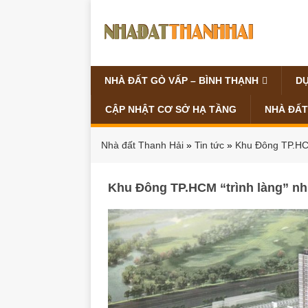
NHÀ ĐẤT GÒ VẤP – BÌNH THẠNH
DỰ
CẬP NHẬT CƠ SỞ HẠ TẦNG
NHÀ ĐẤT
Nhà đất Thanh Hải
»
Tin tức
»
Khu Đông TP.HCM
Khu Đông TP.HCM “trình làng” nh