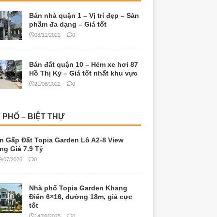
Bán nhà quận 1 – Vị trí đẹp – Sản
phẫm đa dạng – Giá tốt
08/11/2022
0
Bán đất quận 10 – Hẻm xe hơi 87
Hồ Thị Kỷ – Giá tốt nhất khu vực
21/08/2022
0
 PHỐ – BIỆT THỰ
n Gấp Đất Topia Garden Lô A2-8 View
ng Giá 7.9 Tỷ
9/07/2026
0
Nhà phố Topia Garden Khang
Điền 6×16, đường 18m, giá cực
tốt
14/09/2025
0