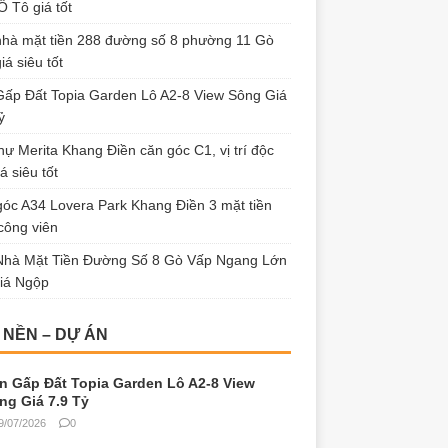
 Tô giá tốt
hà mặt tiền 288 đường số 8 phường 11 Gò
iá siêu tốt
ấp Đất Topia Garden Lô A2-8 View Sông Giá
ỷ
thự Merita Khang Điền căn góc C1, vị trí độc
á siêu tốt
óc A34 Lovera Park Khang Điền 3 mặt tiền
công viên
Nhà Mặt Tiền Đường Số 8 Gò Vấp Ngang Lớn
iá Ngộp
 NỀN – DỰ ÁN
n Gấp Đất Topia Garden Lô A2-8 View
ng Giá 7.9 Tỷ
9/07/2026
0