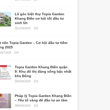
Lô góc biệt thự Topia Garden
Khang Điền cơ hội tốt đầu tư
sinh lời
12/09/2025
0
t nền Topia Garden – Cơ hội đầu tư tiềm
ng 2025
9/07/2025
0
Topia Garden Khang Điền quận
9: Khu đô thị đáng sống bậc nhất
khu Đông
20/05/2025
0
Pháp lý Topia Garden Khang Điền
– Yếu tố vàng để đầu tư an tâm
09/05/2025
0