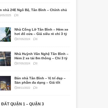
n nhà 24E Ngô Bệ, Tân Bình – Chính chủ
9/05/2025
0
Nhà Cống Lỡ Tân Bình – Hẻm xe
hơi đổ cửa – Giá siêu rẻ chỉ 3 tỷ
07/05/2024
0
Nhà Huỳnh Văn Nghệ Tân Bình –
Hẻm 2 xe tải 8m thông – Chỉ 3 tỷ
07/05/2024
0
Bán nhà Tân Bình – Vị trí đẹp –
Sản phẫm đa dạng – Giá tốt
08/11/2022
0
 ĐẤT QUẬN 1 – QUẬN 3