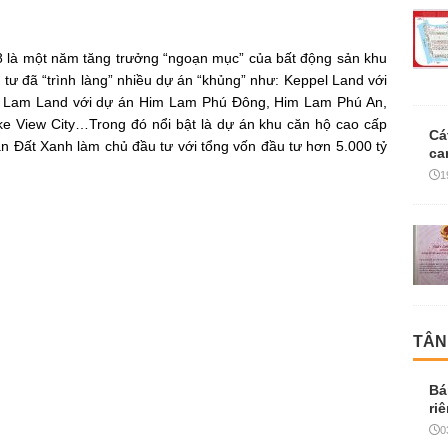
 là một năm tăng trưởng “ngoạn mục” của bất động sản khu
tư đã “trình làng” nhiều dự án “khủng” như: Keppel Land với
Him Lam Land với dự án Him Lam Phú Đông, Him Lam Phú An,
e View City…Trong đó nổi bật là dự án khu căn hộ cao cấp
Cá
Đất Xanh làm chủ đầu tư với tổng vốn đầu tư hơn 5.000 tỷ
ca
1
TÂN
Bá
ri
0