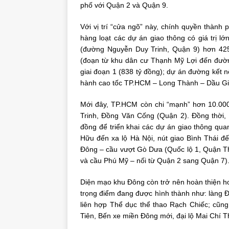
phố với Quận 2 và Quận 9.
Với vị trí “cửa ngõ” này, chính quyền thành 
hàng loạt các dự án giao thông có giá trị 
(đường Nguyễn Duy Trinh, Quận 9) hơn 42
(đoạn từ khu dân cư Thạnh Mỹ Lợi đến đường
giai đoạn 1 (838 tỷ đồng); dự án đường kết 
hành cao tốc TP.HCM – Long Thành – Dầu G
Mới đây, TP.HCM còn chi “mạnh” hơn 10.00
Trinh, Đồng Văn Cống (Quận 2). Đồng thời, 
đồng để triển khai các dự án giao thông qu
Hữu đến xa lộ Hà Nội, nút giao Bình Thái 
Đông – cầu vượt Gò Dưa (Quốc lộ 1, Quận T
và cầu Phú Mỹ – nối từ Quận 2 sang Quận 7)
Diện mạo khu Đông còn trở nên hoàn thiện hơn 
trọng điểm đang được hình thành như: làng 
liên hợp Thể dục thể thao Rạch Chiếc; cũn
Tiên, Bến xe miền Đông mới, đại lộ Mai Chí 