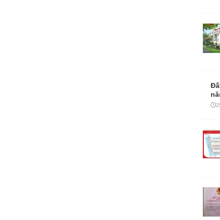
Đấ
nă
2