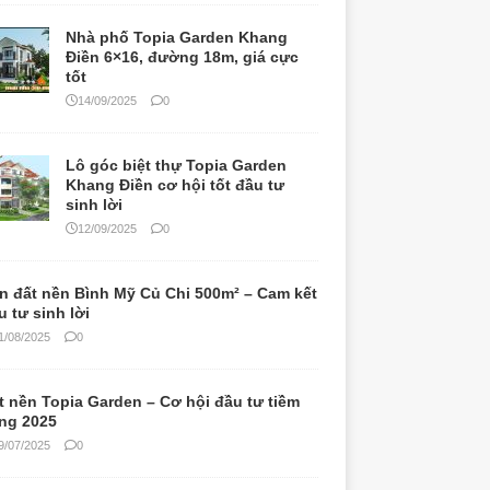
Nhà phố Topia Garden Khang
Điền 6×16, đường 18m, giá cực
tốt
14/09/2025
0
Lô góc biệt thự Topia Garden
Khang Điền cơ hội tốt đầu tư
sinh lời
12/09/2025
0
n đất nền Bình Mỹ Củ Chi 500m² – Cam kết
u tư sinh lời
1/08/2025
0
t nền Topia Garden – Cơ hội đầu tư tiềm
ng 2025
9/07/2025
0