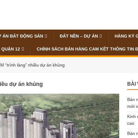
 ÁN BẤT ĐỘNG SẢN
ĐẤT NỀN – DỰ ÁN
HÀNG KÝ 
 QUẬN 12
CHÍNH SÁCH BÁN HÀNG CAM KẾT THÔNG TIN 
 “trình làng” nhiều dự án khủng
iều dự án khủng
BÀI
Bán n
mới x
Kinh 
cao
Bán n