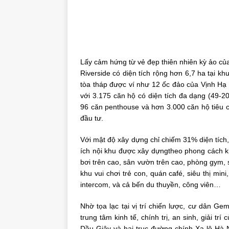
Lấy cảm hứng từ vẻ đẹp thiên nhiên kỳ ảo c
Riverside có diện tích rộng hơn 6,7 ha tại
tòa tháp được ví như 12 ốc đảo của Vịnh Hạ
với 3.175 căn hộ có diện tích đa dạng (49-201
96 căn penthouse và hơn 3.000 căn hộ tiêu 
đầu tư.
Với mật độ xây dựng chỉ chiếm 31% diện tích,
ích nội khu được xây dựngtheo phong cách k
bơi trên cao, sân vườn trên cao, phòng gym, 
khu vui chơi trẻ con, quán café, siêu thị min
intercom, và cả bến du thuyền, công viên…
Nhờ tọa lạc tại vị trí chiến lược, cư dân Ge
trung tâm kinh tế, chính trị, an sinh, giải 
Dầu Giây và hai trục đường chính Xa lộ Hà 