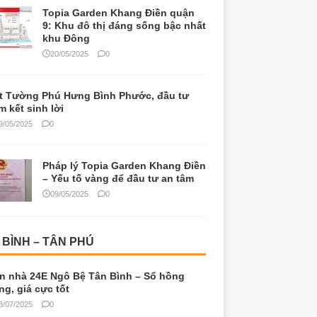
Topia Garden Khang Điền quận
9: Khu đô thị đáng sống bậc nhất
khu Đông
20/05/2025
0
t Tường Phú Hưng Bình Phước, đầu tư
m kết sinh lời
9/05/2025
0
Pháp lý Topia Garden Khang Điền
– Yếu tố vàng để đầu tư an tâm
09/05/2025
0
 BÌNH – TÂN PHÚ
n nhà 24E Ngô Bệ Tân Bình – Sổ hồng
êng, giá cực tốt
3/07/2025
0