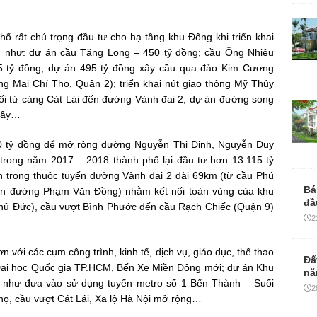
phố rất chú trọng đầu tư cho hạ tầng khu Đông khi triển khai
lớn như: dự án cầu Tăng Long – 450 tỷ đồng; cầu Ông Nhiêu
5 tỷ đồng; dự án 495 tỷ đồng xây cầu qua đảo Kim Cương
 Mai Chí Thọ, Quận 2); triển khai nút giao thông Mỹ Thủy
nối từ cảng Cát Lái đến đường Vành đai 2; dự án đường song
iây…
0 tỷ đồng để mở rộng đường Nguyễn Thị Định, Nguyễn Duy
trong năm 2017 – 2018 thành phố lại đầu tư hơn 13.115 tỷ
an trọng thuộc tuyến đường Vành đai 2 dài 69km (từ cầu Phú
Bá
đến đường Phạm Văn Đồng) nhằm kết nối toàn vùng của khu
đầ
hủ Đức), cầu vượt Bình Phước đến cầu Rạch Chiếc (Quận 9)
2
.
với các cụm công trình, kinh tế, dịch vụ, giáo dục, thể thao
Đấ
Đại học Quốc gia TP.HCM, Bến Xe Miền Đông mới; dự án Khu
nă
g như đưa vào sử dụng tuyến metro số 1 Bến Thành – Suối
2
Thọ, cầu vượt Cát Lái, Xa lộ Hà Nội mở rộng…