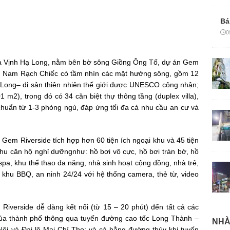
Bá
0
ủa Vịnh Hạ Long, nằm bên bờ sông Giồng Ông Tố, dự án Gem
 khu Nam Rạch Chiếc có tầm nhìn các mặt hướng sông, gồm 12
 Long– di sản thiên nhiên thế giới được UNESCO công nhận;
 m2), trong đó có 34 căn biệt thự thông tầng (duplex villa),
chuẩn từ 1-3 phòng ngủ, đáp ứng tối đa cả nhu cầu an cư và
 Gem Riverside tích hợp hơn 60 tiện ích ngoại khu và 45 tiện
hu căn hộ nghỉ dưỡngnhư: hồ bơi vô cực, hồ bơi tràn bờ, hồ
spa, khu thể thao đa năng, nhà sinh hoạt cộng đồng, nhà trẻ,
i, khu BBQ, an ninh 24/24 với hệ thống camera, thẻ từ, video
m Riverside dễ dàng kết nối (từ 15 – 20 phút) đến tất cả các
trí của thành phố thông qua tuyến đường cao tốc Long Thành –
NHÀ
Nội và Đại lộ Mai Chí Thọ; và cả bằng đường thủy khi tuyến