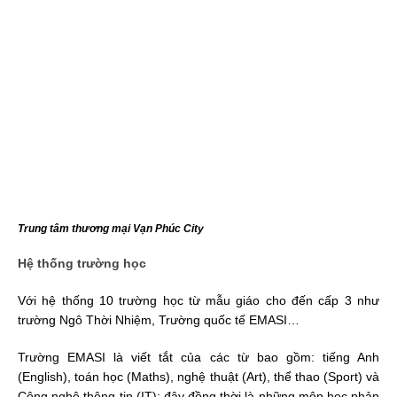
Trung tâm thương mại Vạn Phúc City
Hệ thống trường học
Với hệ thống 10 trường học từ mẫu giáo cho đến cấp 3 như
trường Ngô Thời Nhiệm, Trường quốc tế EMASI…
Trường EMASI là viết tắt của các từ bao gồm: tiếng Anh
(English), toán học (Maths), nghệ thuật (Art), thể thao (Sport) và
Công nghệ thông tin (IT); đây đồng thời là những môn học phản