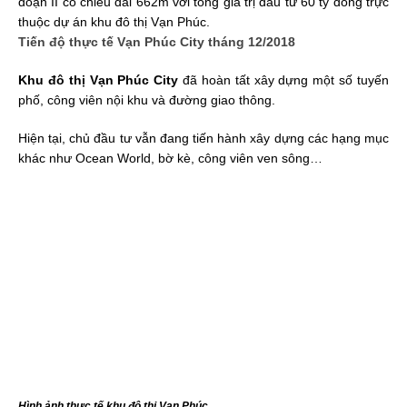
đoạn II có chiều dài 662m với tổng giá trị đầu tư 60 tỷ đồng trực
thuộc dự án khu đô thị Vạn Phúc.
Tiến độ thực tế Vạn Phúc City tháng 12/2018
Khu đô thị Vạn Phúc City
đã hoàn tất xây dựng một số tuyến
phố, công viên nội khu và đường giao thông.
Hiện tại, chủ đầu tư vẫn đang tiến hành xây dựng các hạng mục
khác như Ocean World, bờ kè, công viên ven sông…
Hình ảnh thực tế khu đô thị Vạn Phúc