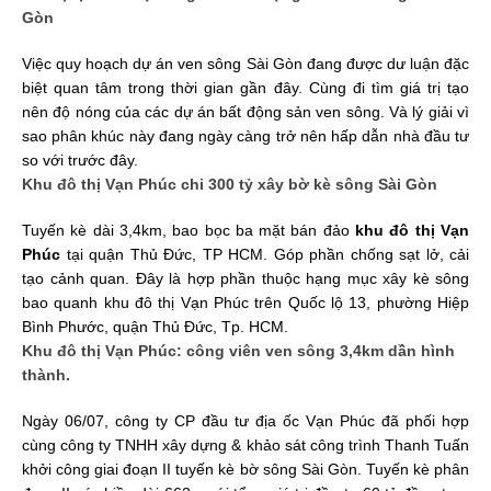
Gòn
Việc quy hoạch dự án ven sông Sài Gòn đang được dư luận đặc
biệt quan tâm trong thời gian gần đây. Cùng đi tìm giá trị tạo
nên độ nóng của các dự án bất động sản ven sông. Và lý giải vì
sao phân khúc này đang ngày càng trở nên hấp dẫn nhà đầu tư
so với trước đây.
Khu đô thị Vạn Phúc chi 300 tỷ xây bờ kè sông Sài Gòn
Tuyến kè dài 3,4km, bao bọc ba mặt bán đảo
khu đô thị Vạn
Phúc
tại quận Thủ Đức, TP HCM. Góp phần chống sạt lở, cải
tạo cảnh quan. Đây là hợp phần thuộc hạng mục xây kè sông
bao quanh khu đô thị Vạn Phúc trên Quốc lộ 13, phường Hiệp
Bình Phước, quận Thủ Đức, Tp. HCM.
Khu đô thị Vạn Phúc: công viên ven sông 3,4km dần hình
thành.
Ngày 06/07, công ty CP đầu tư địa ốc Vạn Phúc đã phối hợp
cùng công ty TNHH xây dựng & khảo sát công trình Thanh Tuấn
khởi công giai đoạn II tuyến kè bờ sông Sài Gòn. Tuyến kè phân