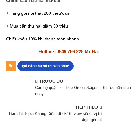
Chính sách ưu đãi mỡ bán
+ Tặng gói nội thất 200 triệu/căn
+ Mua căn thứ hai giảm 50 triệu
Chiết khấu 10% khi thanh toán nhanh
Hotline: 0949 766 228 Mr Hải
giá bán khu đô thị vạn phúc
TRƯỚC ĐÓ
Căn hộ quận 7 – Eco Green Saigon – 6 lí do nên mua
ngay
TIẾP THEO
Bán đất Topia Khang Điền, dt 6×16, view sông, vị trí
đẹp, giá tốt