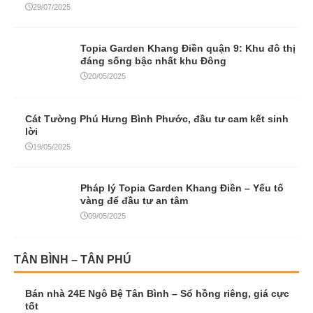
29/07/2025
Topia Garden Khang Điền quận 9: Khu đô thị
đáng sống bậc nhất khu Đông
20/05/2025
Cát Tường Phú Hưng Bình Phước, đầu tư cam kết sinh
lời
19/05/2025
Pháp lý Topia Garden Khang Điền – Yếu tố
vàng để đầu tư an tâm
09/05/2025
TÂN BÌNH – TÂN PHÚ
Bán nhà 24E Ngô Bệ Tân Bình – Sổ hồng riêng, giá cực
tốt