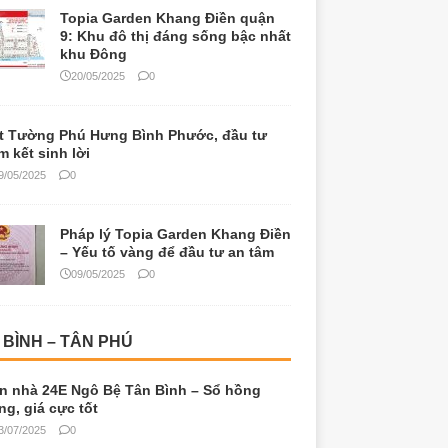
Topia Garden Khang Điền quận
9: Khu đô thị đáng sống bậc nhất
khu Đông
20/05/2025
0
t Tường Phú Hưng Bình Phước, đầu tư
m kết sinh lời
9/05/2025
0
Pháp lý Topia Garden Khang Điền
– Yếu tố vàng để đầu tư an tâm
09/05/2025
0
 BÌNH – TÂN PHÚ
n nhà 24E Ngô Bệ Tân Bình – Sổ hồng
êng, giá cực tốt
3/07/2025
0