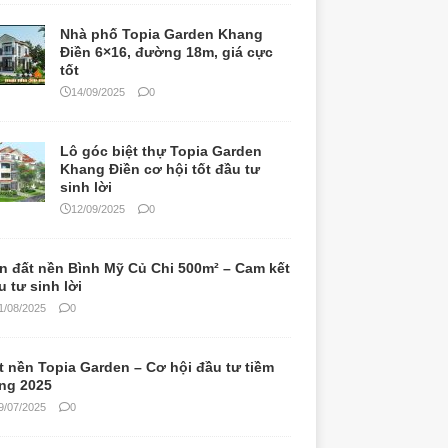
Nhà phố Topia Garden Khang
Điền 6×16, đường 18m, giá cực
tốt
14/09/2025
0
Lô góc biệt thự Topia Garden
Khang Điền cơ hội tốt đầu tư
sinh lời
12/09/2025
0
n đất nền Bình Mỹ Củ Chi 500m² – Cam kết
u tư sinh lời
1/08/2025
0
t nền Topia Garden – Cơ hội đầu tư tiềm
ng 2025
9/07/2025
0