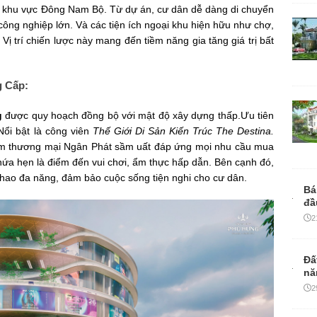
ủa khu vực Đông Nam Bộ. Từ dự án, cư dân dễ dàng di chuyển
ông nghiệp lớn. Và các tiện ích ngoại khu hiện hữu như chợ,
Vị trí chiến lược này mang đến tiềm năng gia tăng giá trị bất
g Cấp:
g
được quy hoạch đồng bộ với mật độ xây dựng thấp.Ưu tiên
Nổi bật là công viên
Thế Giới Di Sản Kiến Trúc The Destina.
 tâm thương mại Ngân Phát sầm uất đáp ứng mọi nhu cầu mua
ứa hẹn là điểm đến vui chơi, ẩm thực hấp dẫn. Bên cạnh đó,
thao đa năng, đảm bảo cuộc sống tiện nghi cho cư dân.
Bá
đầ
2
Đấ
nă
2