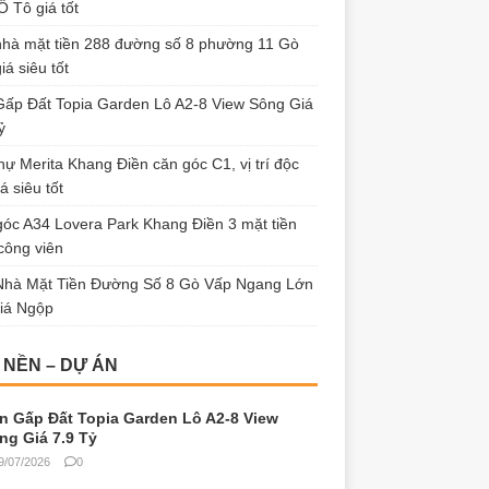
 Tô giá tốt
hà mặt tiền 288 đường số 8 phường 11 Gò
iá siêu tốt
ấp Đất Topia Garden Lô A2-8 View Sông Giá
ỷ
thự Merita Khang Điền căn góc C1, vị trí độc
á siêu tốt
óc A34 Lovera Park Khang Điền 3 mặt tiền
công viên
Nhà Mặt Tiền Đường Số 8 Gò Vấp Ngang Lớn
iá Ngộp
 NỀN – DỰ ÁN
n Gấp Đất Topia Garden Lô A2-8 View
ng Giá 7.9 Tỷ
9/07/2026
0