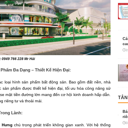
Cá
ca
1
 0949 766 228 Mr Hải
 Phẩm Đa Dạng – Thiết Kế Hiện Đại:
c loại hình sản phẩm bất động sản. Bao gồm đất nền, nhà
c sản phẩm được thiết kế hiện đại, tối ưu hóa công năng sử
use mặt tiền đường lớn mang đến cơ hội kinh doanh hấp dẫn.
TÂN
g riêng tư và thoải mái.
Bá
Trong Lành:
ri
0
ú Hưng
chú trọng phát triển không gian xanh. Với hệ thống