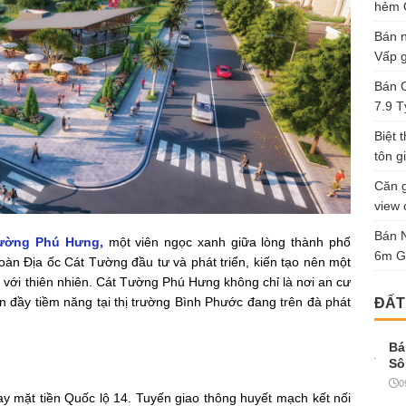
hẻm Ô
Bán n
Vấp g
Bán G
7.9 T
Biệt 
tôn gi
Căn g
view 
Bán 
Tường Phú Hưng
,
một viên ngọc xanh giữa lòng thành phố
6m G
àn Địa ốc Cát Tường đầu tư và phát triển, kiến tạo nên một
a với thiên nhiên. Cát Tường Phú Hưng không chỉ là nơi an cư
n đầy tiềm năng tại thị trường Bình Phước đang trên đà phát
ĐẤT
Bá
Sô
0
ay mặt tiền Quốc lộ 14. Tuyến giao thông huyết mạch kết nối