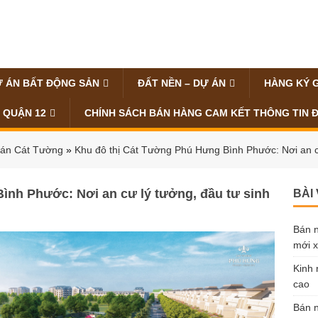
 ÁN BẤT ĐỘNG SẢN
ĐẤT NỀN – DỰ ÁN
HÀNG KÝ 
 QUẬN 12
CHÍNH SÁCH BÁN HÀNG CAM KẾT THÔNG TIN 
án Cát Tường
»
Khu đô thị Cát Tường Phú Hưng Bình Phước: Nơi an cư 
ình Phước: Nơi an cư lý tưởng, đầu tư sinh
BÀI
Bán n
mới x
Kinh 
cao
Bán n