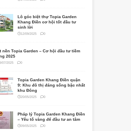
Lô góc biệt thự Topia Garden
Khang Điền cơ hội tốt đầu tư
sinh lời
12/09/2025
0
t nền Topia Garden – Cơ hội đầu tư tiềm
ng 2025
9/07/2025
0
Topia Garden Khang Điền quận
9: Khu đô thị đáng sống bậc nhất
khu Đông
20/05/2025
0
Pháp lý Topia Garden Khang Điền
– Yếu tố vàng để đầu tư an tâm
09/05/2025
0