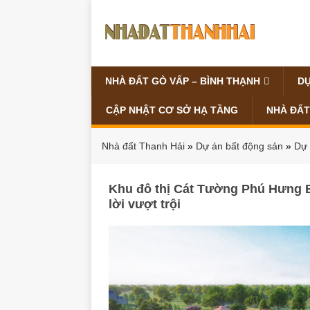
NHÀ ĐẤT GÒ VẤP – BÌNH THẠNH
DỰ
CẬP NHẬT CƠ SỞ HẠ TẦNG
NHÀ ĐẤT
Nhà đất Thanh Hải
»
Dự án bất động sản
»
Dự 
Khu đô thị Cát Tường Phú Hưng B
lời vượt trội