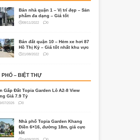
Bán nhà quận 1 – Vị trí đẹp – Sản
phẫm đa dạng – Giá tốt
08/11/2022
0
Bán đất quận 10 – Hẻm xe hơi 87
Hồ Thị Kỷ – Giá tốt nhất khu vực
21/08/2022
0
 PHỐ – BIỆT THỰ
n Gấp Đất Topia Garden Lô A2-8 View
ng Giá 7.9 Tỷ
9/07/2026
0
Nhà phố Topia Garden Khang
Điền 6×16, đường 18m, giá cực
tốt
14/09/2025
0