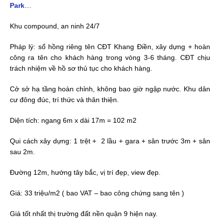
Park
…
Khu compound, an ninh 24/7
Pháp lý: sổ hồng riêng tên CĐT Khang Điền, xây dựng + hoàn
công ra tên cho khách hàng trong vòng 3-6 tháng. CĐT chịu
trách nhiệm về hồ sơ thủ tục cho khách hàng.
Cở sở hạ tầng hoàn chỉnh, không bao giờ ngập nước. Khu dân
cư đông đúc, trí thức và thân thiện.
Diện tích: ngang 6m x dài 17m = 102 m2
Qui cách xây dựng: 1 trệt + 2 lầu + gara + sân trước 3m + sân
sau 2m.
Đường 12m, hướng tây bắc, vị trí đẹp, view đẹp.
Giá: 33 triệu/m2 ( bao VAT – bao công chứng sang tên )
Giá tốt nhất thị trường đất nền quận 9 hiện nay.