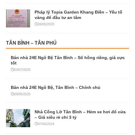
Pháp lý Topia Garden Khang Điền – Yếu tố
vàng để đầu tư an tâm
09/05/2025
TÂN BÌNH – TÂN PHÚ
Bán nhà 24E Ngô Bệ Tân Bình – Sổ hồng riêng, giá cực
tốt
03/07/2025
Bán nhà 24E Ngô Bệ, Tân Bình – Chính chủ
09/05/2025
Nhà Cống Lỡ Tân Bình – Hẻm xe hơi đổ cửa
– Giá siêu rẻ chỉ 3 tỷ
07/05/2024