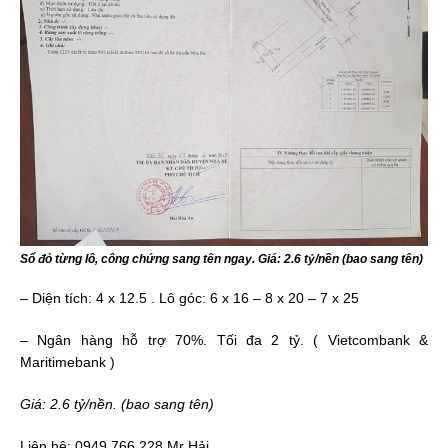
Sổ đỏ từng lô, công chứng sang tên ngay.
Giá: 2.6 tỷ/nền (bao sang tên)
– Diện tích: 4 x 12.5 . Lô góc: 6 x 16 – 8 x 20 – 7 x 25
– Ngân hàng hỗ trợ 70%. Tối đa 2 tỷ. ( Vietcombank &
Maritimebank )
Giá: 2.6 tỷ/nền. (bao sang tên)
Liên hệ: 0949 766 228 Mr Hải