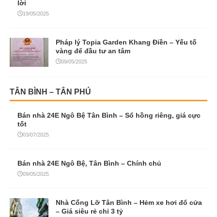
lời
19/05/2025
Pháp lý Topia Garden Khang Điền – Yếu tố
vàng để đầu tư an tâm
09/05/2025
TÂN BÌNH – TÂN PHÚ
Bán nhà 24E Ngô Bệ Tân Bình – Sổ hồng riêng, giá cực
tốt
03/07/2025
Bán nhà 24E Ngô Bệ, Tân Bình – Chính chủ
09/05/2025
Nhà Cống Lỡ Tân Bình – Hẻm xe hơi đổ cửa
– Giá siêu rẻ chỉ 3 tỷ