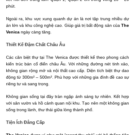
phút.
Ngoài ra, khu vực xung quanh dự án là nơi tập trung nhiều dự
án lớn và khu công nghệ cao. Giúp giá trị bất động sản của
The
Venica
ngày càng tăng.
Thiết Kế Đậm Chất Châu Âu
Các căn biệt thự tại The Venica được thiết kế theo phong cách
kiến trúc bán cổ điển châu Âu. Với những đường nét tinh xảo,
không gian rộng mở và nội thất cao cấp. Diện tích biệt thự dao
động từ 300m² – 500m². Phù hợp với những gia đình đề cao sự
riêng tư và sang trọng.
Không gian sống tại đây tràn ngập ánh sáng tự nhiên. Kết hợp
với sân vườn và hồ cảnh quan nội khu. Tạo nên một không gian
sống trong lành, thư thái giữa lòng thành phố.
Tiện Ích Đẳng Cấp
The Venica
được ví như một “resort thu nhỏ” với hệ thống tiện