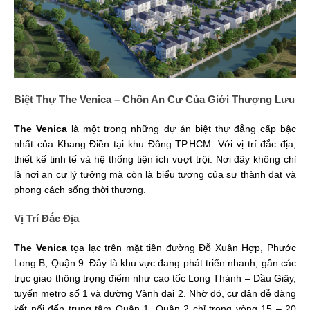
Biệt Thự The Venica – Chốn An Cư Của Giới Thượng Lưu
The Venica
là một trong những dự án biệt thự đẳng cấp bậc
nhất của Khang Điền tại khu Đông TP.HCM. Với vị trí đắc địa,
thiết kế tinh tế và hệ thống tiện ích vượt trội. Nơi đây không chỉ
là nơi an cư lý tưởng mà còn là biểu tượng của sự thành đạt và
phong cách sống thời thượng.
Vị Trí Đắc Địa
The Venica
tọa lạc trên mặt tiền đường Đỗ Xuân Hợp, Phước
Long B, Quận 9. Đây là khu vực đang phát triển nhanh, gần các
trục giao thông trọng điểm như cao tốc Long Thành – Dầu Giây,
tuyến metro số 1 và đường Vành đai 2. Nhờ đó, cư dân dễ dàng
kết nối đến trung tâm Quận 1, Quận 2 chỉ trong vòng 15 – 20