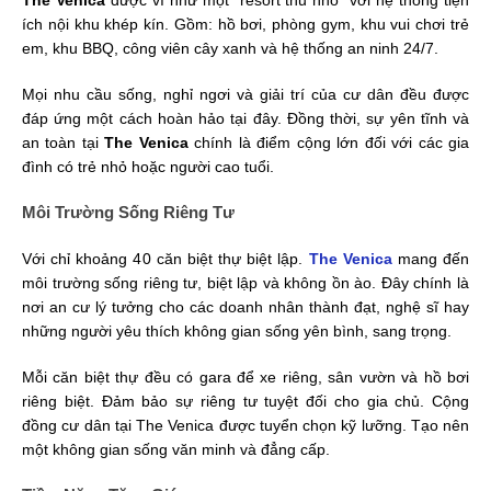
ích nội khu khép kín. Gồm: hồ bơi, phòng gym, khu vui chơi trẻ
em, khu BBQ, công viên cây xanh và hệ thống an ninh 24/7.
Mọi nhu cầu sống, nghỉ ngơi và giải trí của cư dân đều được
đáp ứng một cách hoàn hảo tại đây. Đồng thời, sự yên tĩnh và
an toàn tại
The Venica
chính là điểm cộng lớn đối với các gia
đình có trẻ nhỏ hoặc người cao tuổi.
Môi Trường Sống Riêng Tư
Với chỉ khoảng 40 căn biệt thự biệt lập.
The Venica
mang đến
môi trường sống riêng tư, biệt lập và không ồn ào. Đây chính là
nơi an cư lý tưởng cho các doanh nhân thành đạt, nghệ sĩ hay
những người yêu thích không gian sống yên bình, sang trọng.
Mỗi căn biệt thự đều có gara để xe riêng, sân vườn và hồ bơi
riêng biệt. Đảm bảo sự riêng tư tuyệt đối cho gia chủ. Cộng
đồng cư dân tại The Venica được tuyển chọn kỹ lưỡng. Tạo nên
một không gian sống văn minh và đẳng cấp.