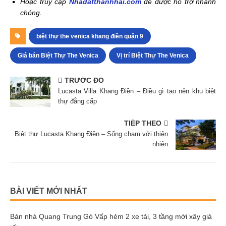
Hoặc truy cập
Nhadatthanhhai.com
để được hỗ trợ nhanh
chóng.
biệt thự the venica khang điền quận 9
Giá bán Biệt Thự The Venica
Vị trí Biệt Thự The Venica
TRƯỚC ĐÓ
Lucasta Villa Khang Điền – Điều gì tạo nên khu biệt
thự đẳng cấp
TIẾP THEO
Biệt thự Lucasta Khang Điền – Sống chạm với thiên
nhiên
BÀI VIẾT MỚI NHẤT
Bán nhà Quang Trung Gò Vấp hẻm 2 xe tải, 3 tầng mới xây giá