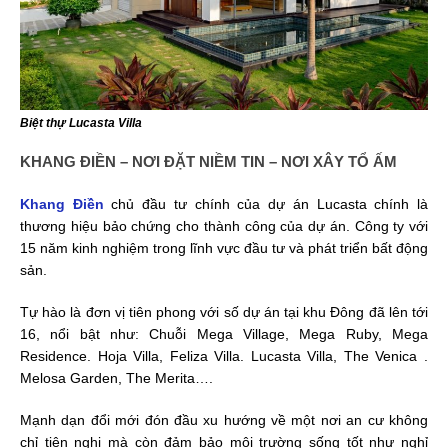
Biệt thự Lucasta Villa
KHANG ĐIỀN – NƠI ĐẶT NIỀM TIN – NƠI XÂY TỔ ẤM
Khang Điền
chủ đầu tư chính của dự án Lucasta chính là
thương hiệu bảo chứng cho thành công của dự án. Công ty với
15 năm kinh nghiệm trong lĩnh vực đầu tư và phát triển bất động
sản.
Tự hào là đơn vị tiên phong với số dự án tại khu Đông đã lên tới
16, nổi bật như: Chuỗi Mega Village, Mega Ruby, Mega
Residence. Hoja Villa, Feliza Villa. Lucasta Villa, The Venica .
Melosa Garden, The Merita….
Mạnh dạn đổi mới đón đầu xu hướng về một nơi an cư không
chỉ tiện nghi mà còn đảm bảo môi trường sống tốt như nghỉ