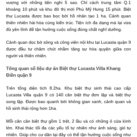
vượng với những tiện nghi 5 sao. Chỉ cách trung tâm Q.1
khoảng 10 phút và khu đô thị mới Phú Mỹ Hưng 15 phút. Biệt
thự Lucasta được bao bọc bởi hồ nhân tạo 1 ha. Cảnh quan
thiên nhiên hài hòa cùng kiến trúc. Tiện ích đa dạng mà lại vừa
đủ yên tĩnh để tận hưởng cuộc sống đúng chất nghĩ dưỡng.
Cảnh quan dọc bờ sông và công viên nội khu tại Lucasta quận 9
được đầu tư chăm chút nhằm tăng sự hòa quyện giữa con
người và thiên nhiên.
Tổng quan số liệu dự án Biệt thự Lucasta Villa Khang
Điền quận 9
Trên tổng diện tích 8.2ha. Khu biệt thự sinh thái cao cấp
Lucasta Villa quận 9 có 140 căn biệt thự đơn lập và biệt thự
song lập. Được bao quanh bởi không gian xanh, cảnh quan và
hồ sinh thái rộng hơn 1ha.
Mỗi căn căn biệt thự gồm 1 trệt, 2 lầu và có những ô cửa kính
lớn. Khai thác tối đa các yếu tố tự nhiên như ánh sáng, gió tự
nhiên. Giúp cho cư dân tại đây có thể tận hưởng cuộc sống như