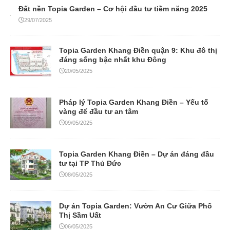
Đất nền Topia Garden – Cơ hội đầu tư tiềm năng 2025
29/07/2025
Topia Garden Khang Điền quận 9: Khu đô thị
đáng sống bậc nhất khu Đông
20/05/2025
Pháp lý Topia Garden Khang Điền – Yếu tố
vàng để đầu tư an tâm
09/05/2025
Topia Garden Khang Điền – Dự án đáng đầu
tư tại TP Thủ Đức
08/05/2025
Dự án Topia Garden: Vườn An Cư Giữa Phố
Thị Sầm Uất
06/05/2025