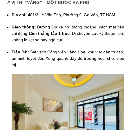
📍 VỊ TRÍ “VÀNG” – MỘT BƯỚC RA PHỐ
Địa chỉ:
401/3 Lê Văn Thọ, Phường 9, Gò Vấp, TP.HCM.
Giao thông:
Đường 6m xe hơi thông thoáng, cách mặt tiền
chỉ đúng
15m thẳng tắp 1 trục
. Di chuyển cực kỳ thuận tiện,
không lo kẹt xe hay ngõ cụt.
Tiện ích:
Sát vách Công viên Làng Hoa, khu vực dân trí cao,
an ninh tuyệt đối. Xung quanh đầy đủ trường học, chợ, siêu
thị…