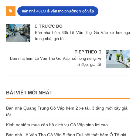
bán nhà 401/3 lê văn thọ phường 9 gò vấp
TRƯỚC ĐÓ
Bán nhà hẻm 435 Lê Văn Thọ Gò Vấp xe hơi ngủ
trong nhà, giá tốt
TIẾP THEO
Bán nhà hẻm Lê Văn Thọ Gò Vấp, sổ hồng riêng, vị
trí đẹp, giá tốt
BÀI VIẾT MỚI NHẤT
Bán nhà Quang Trung Gò Vấp hẻm 2 xe tải, 3 tầng mới xây giá
tốt
Kinh nghiệm mua căn hộ dịch vụ Gò Vấp sinh lời cao
Bán nhà Lê Văn Thọ Gò Vấp 5 tầng Full nội thất hẻm Ô Tô giá