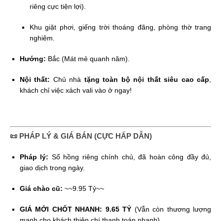
riêng cực tiện lợi).
Khu giặt phơi, giếng trời thoáng đãng, phòng thờ trang
nghiêm.
Hướng:
Bắc (Mát mẻ quanh năm).
Nội thất:
Chủ nhà
tặng toàn bộ nội thất siêu cao cấp
,
khách chỉ việc xách vali vào ở ngay!
📜 PHÁP LÝ & GIÁ BÁN (CỰC HẤP DẪN)
Pháp lý:
Sổ hồng riêng chính chủ, đã hoàn công đầy đủ,
giao dịch trong ngày.
Giá chào cũ:
~~9.95 Tỷ~~
GIÁ MỚI CHỐT NHANH:
9.65 TỶ
(Vẫn còn thương lượng
mạnh cho khách thiện chí thanh toán nhanh).