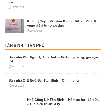
lời
19/05/2025
Pháp lý Topia Garden Khang Điền – Yếu tố
vàng để đầu tư an tâm
09/05/2025
TÂN BÌNH – TÂN PHÚ
Bán nhà 24E Ngô Bệ Tân Bình – Sổ hồng riêng, giá cực
tốt
03/07/2025
Bán nhà 24E Ngô Bệ, Tân Bình – Chính chủ
09/05/2025
Nhà Cống Lỡ Tân Bình – Hẻm xe hơi đổ cửa
– Giá siêu rẻ chỉ 3 tỷ