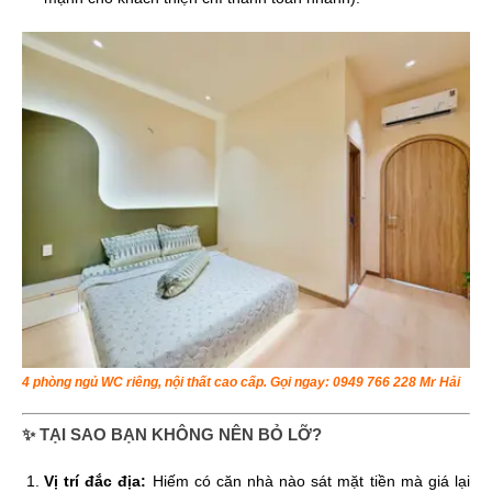
4 phòng ngủ WC riêng, nội thất cao cấp. Gọi ngay: 0949 766 228 Mr Hải
✨ TẠI SAO BẠN KHÔNG NÊN BỎ LỠ?
Vị trí đắc địa:
Hiếm có căn nhà nào sát mặt tiền mà giá lại