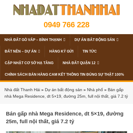
0949 766 228
NHÀ ĐẤT GÒ VẤP – BÌNH THẠNH
DỰ ÁN BẤT ĐỘNG SẢN
ĐẤT NỀN – DỰ ÁN
HÀNG KÝ GỬI
TIN TỨC
CẬP NHẬT CƠ SỞ HẠ TẦNG
NHÀ ĐẤT QUẬN 12
CHÍNH SÁCH BÁN HÀNG CAM KẾT THÔNG TIN ĐÚNG SỰ THẬT 100%
Nhà đất Thanh Hải
»
Dự án bất động sản
»
Nhà phố
»
Bán gấp
nhà Mega Residence, dt 5×19, đường 25m, full nội thất, giá 7.2 tỷ
Bán gấp nhà Mega Residence, dt 5×19, đường
25m, full nội thất, giá 7.2 tỷ