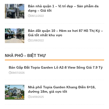
Bán nhà quận 1 – Vị trí đẹp – Sản phẫm đa
dạng – Giá tốt
08/11/2022
Bán đất quận 10 – Hẻm xe hơi 87 Hồ Thị Kỷ –
Giá tốt nhất khu vực
21/08/2022
NHÀ PHỐ – BIỆT THỰ
Bán Gấp Đất Topia Garden Lô A2-8 View Sông Giá 7.9 Tỷ
09/07/2026
Nhà phố Topia Garden Khang Điền 6×16,
đường 18m, giá cực tốt
14/09/2025