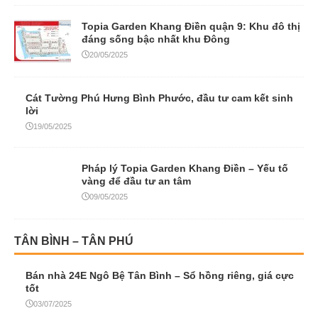
Topia Garden Khang Điền quận 9: Khu đô thị
đáng sống bậc nhất khu Đông
20/05/2025
Cát Tường Phú Hưng Bình Phước, đầu tư cam kết sinh
lời
19/05/2025
Pháp lý Topia Garden Khang Điền – Yếu tố
vàng để đầu tư an tâm
09/05/2025
TÂN BÌNH – TÂN PHÚ
Bán nhà 24E Ngô Bệ Tân Bình – Sổ hồng riêng, giá cực
tốt
03/07/2025