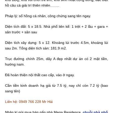
hồ câu cá giải trí thiên nhiên……..
Pháp lý: sổ hồng cá nhân, công chứng sang tên ngay.
Diện tích đất: 5 x 18.5. Nhà phố liên kế: 1 trệt + 2 lầu + gara +
sân trước + sân sau
Diện tích xây dựng: 5 x 12. Khoảng lùi trước 4.5m, khoảng lùi
sau 2m. Tổng diện tích sàn: 181.9 m2.
Trục đường chính 25m, dãy A đẹp nhất dự án có 2 mặt tiền,
hướng nam.
Đã hoàn thiện nội thất cao cấp, vào ở ngay.
Cần tiền kinh doanh hạ giá từ 7.5 tỷ, nay chỉ còn 7.2 tỷ (bao
sang tên)
Liên hệ: 0949 766 228 Mr Hải
Nhận kí gửi mua bán gấp nhà Mega Residence,
chuỗi nhà phố