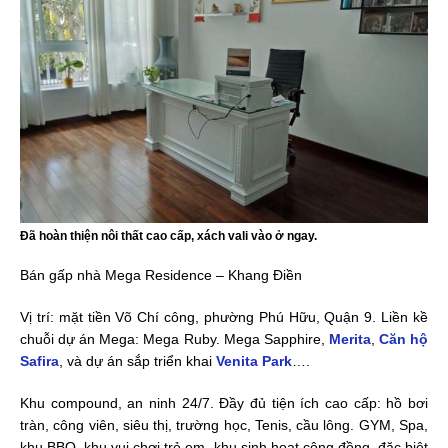
Đã hoàn thiện nôi thất cao cấp, xách vali vào ở ngay.
Bán gấp nhà Mega Residence – Khang Điền
Vị trí: mặt tiền Võ Chí công, phường Phú Hữu, Quận 9. Liền kề
chuỗi dự án Mega: Mega Ruby. Mega Sapphire,
Merita
,
Căn hộ
Safira
, và dự án sắp triển khai
Venita Park
….
Khu compound, an ninh 24/7. Đầy đủ tiện ích cao cấp: hồ bơi
tràn, công viên, siêu thị, trường học, Tenis, cầu lông. GYM, Spa,
khu BBQ, khu vui chơi trẻ em, khu sinh hoạt cộng đồng, đặc biệt