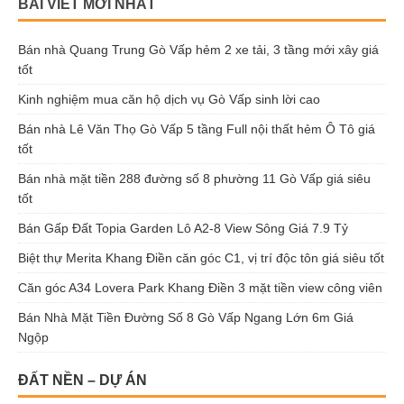
BÀI VIẾT MỚI NHẤT
Bán nhà Quang Trung Gò Vấp hẻm 2 xe tải, 3 tầng mới xây giá
tốt
Kinh nghiệm mua căn hộ dịch vụ Gò Vấp sinh lời cao
Bán nhà Lê Văn Thọ Gò Vấp 5 tầng Full nội thất hẻm Ô Tô giá
tốt
Bán nhà mặt tiền 288 đường số 8 phường 11 Gò Vấp giá siêu
tốt
Bán Gấp Đất Topia Garden Lô A2-8 View Sông Giá 7.9 Tỷ
Biệt thự Merita Khang Điền căn góc C1, vị trí độc tôn giá siêu tốt
Căn góc A34 Lovera Park Khang Điền 3 mặt tiền view công viên
Bán Nhà Mặt Tiền Đường Số 8 Gò Vấp Ngang Lớn 6m Giá
Ngộp
ĐẤT NỀN – DỰ ÁN