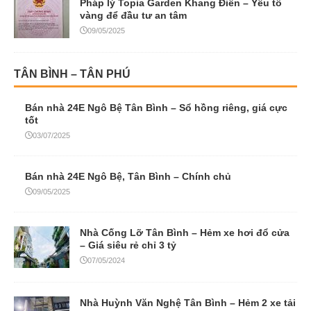
Pháp lý Topia Garden Khang Điền – Yếu tố
vàng để đầu tư an tâm
09/05/2025
TÂN BÌNH – TÂN PHÚ
Bán nhà 24E Ngô Bệ Tân Bình – Sổ hồng riêng, giá cực
tốt
03/07/2025
Bán nhà 24E Ngô Bệ, Tân Bình – Chính chủ
09/05/2025
Nhà Cống Lỡ Tân Bình – Hẻm xe hơi đổ cửa
– Giá siêu rẻ chỉ 3 tỷ
07/05/2024
Nhà Huỳnh Văn Nghệ Tân Bình – Hẻm 2 xe tải