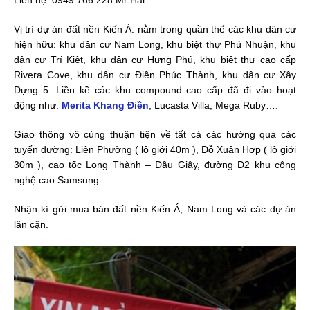
Liên hệ: 0949 766 228 Mr Hải.
Vị trí dự án đất nền Kiến Á: nằm trong quần thể các khu dân cư
hiện hữu: khu dân cư Nam Long, khu biệt thự Phú Nhuận, khu
dân cư Trí Kiệt, khu dân cư Hưng Phú, khu biệt thự cao cấp
Rivera Cove, khu dân cư Điền Phúc Thành, khu dân cư Xây
Dựng 5. Liền kề các khu compound cao cấp đã đi vào hoạt
động như:
Merita Khang Điền
, Lucasta Villa, Mega Ruby….
Giao thông vô cùng thuận tiện về tất cả các hướng qua các
tuyến đường: Liên Phường ( lộ giới 40m ), Đỗ Xuân Hợp ( lộ giới
30m ), cao tốc Long Thành – Dầu Giây, đường D2 khu công
nghệ cao Samsung…
Nhận kí gửi mua bán đất nền Kiến Á, Nam Long và các dự án
lân cận.