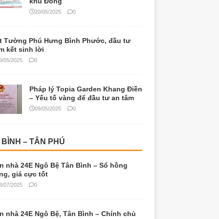
khu Đông
20/05/2025
0
t Tường Phú Hưng Bình Phước, đầu tư
m kết sinh lời
9/05/2025
0
Pháp lý Topia Garden Khang Điền
– Yếu tố vàng để đầu tư an tâm
09/05/2025
0
 BÌNH – TÂN PHÚ
n nhà 24E Ngô Bệ Tân Bình – Sổ hồng
êng, giá cực tốt
3/07/2025
0
n nhà 24E Ngô Bệ, Tân Bình – Chính chủ