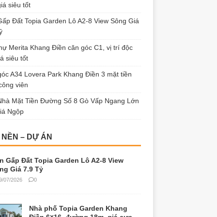
iá siêu tốt
ấp Đất Topia Garden Lô A2-8 View Sông Giá
ỷ
thự Merita Khang Điền căn góc C1, vị trí độc
á siêu tốt
óc A34 Lovera Park Khang Điền 3 mặt tiền
công viên
Nhà Mặt Tiền Đường Số 8 Gò Vấp Ngang Lớn
iá Ngộp
 NỀN – DỰ ÁN
n Gấp Đất Topia Garden Lô A2-8 View
ng Giá 7.9 Tỷ
9/07/2026
0
Nhà phố Topia Garden Khang