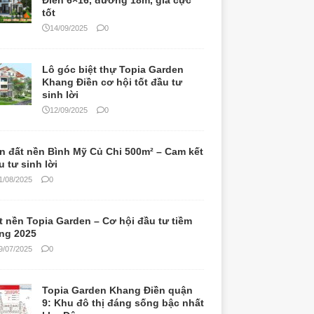
Điền 6×16, đường 18m, giá cực
tốt
14/09/2025
0
Lô góc biệt thự Topia Garden
Khang Điền cơ hội tốt đầu tư
sinh lời
12/09/2025
0
n đất nền Bình Mỹ Củ Chi 500m² – Cam kết
u tư sinh lời
1/08/2025
0
t nền Topia Garden – Cơ hội đầu tư tiềm
ng 2025
9/07/2025
0
Topia Garden Khang Điền quận
9: Khu đô thị đáng sống bậc nhất