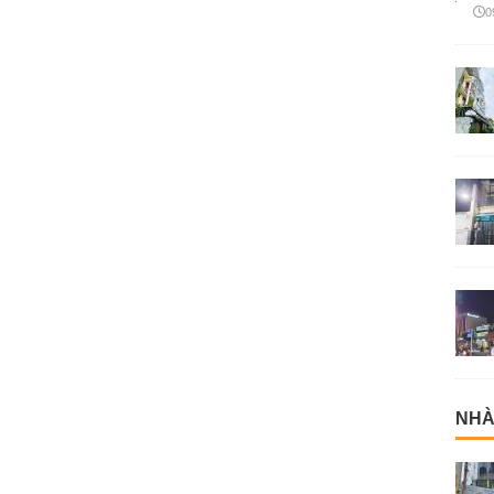
0
NHÀ