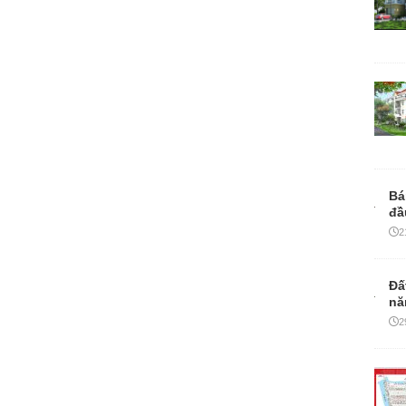
Bá
đầ
2
Đấ
nă
2