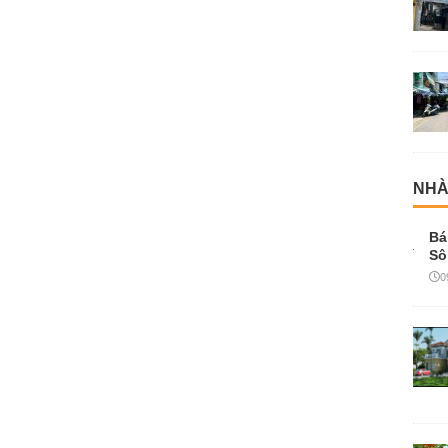
NHÀ
Bá
Sô
0