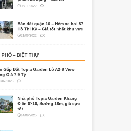
08/11/2022
0
Bán đất quận 10 – Hẻm xe hơi 87
Hồ Thị Kỷ – Giá tốt nhất khu vực
21/08/2022
0
 PHỐ – BIỆT THỰ
n Gấp Đất Topia Garden Lô A2-8 View
ng Giá 7.9 Tỷ
9/07/2026
0
Nhà phố Topia Garden Khang
Điền 6×16, đường 18m, giá cực
tốt
14/09/2025
0