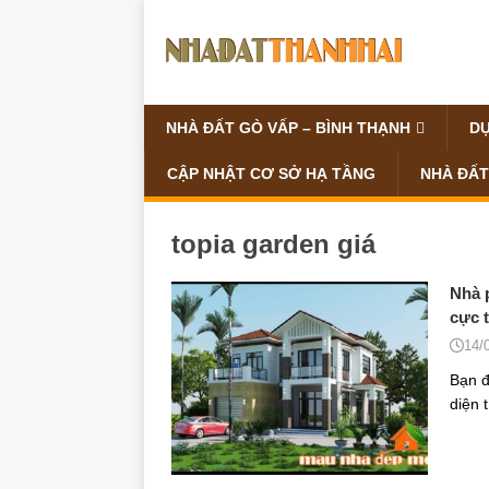
NHÀ ĐẤT GÒ VẤP – BÌNH THẠNH
DỰ
CẬP NHẬT CƠ SỞ HẠ TẦNG
NHÀ ĐẤT
topia garden giá
Nhà 
cực t
14/
Bạn đ
diện 