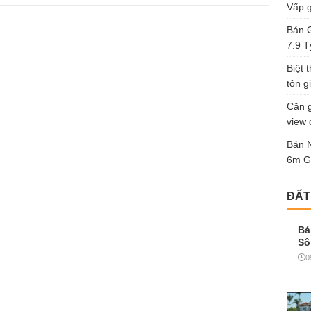
Vấp g
Bán G
7.9 T
Biệt 
tôn gi
Căn g
view 
Bán 
6m G
ĐẤT
Bá
Sô
0