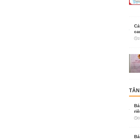
Cá
ca
1
TÂN
Bá
ri
0
Bá