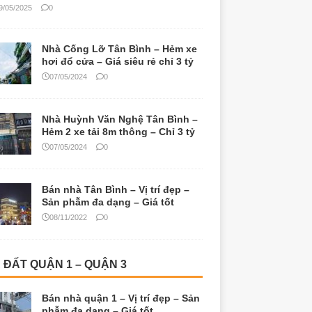
9/05/2025
0
Nhà Cống Lỡ Tân Bình – Hẻm xe
hơi đổ cửa – Giá siêu rẻ chỉ 3 tỷ
07/05/2024
0
Nhà Huỳnh Văn Nghệ Tân Bình –
Hẻm 2 xe tải 8m thông – Chỉ 3 tỷ
07/05/2024
0
Bán nhà Tân Bình – Vị trí đẹp –
Sản phẫm đa dạng – Giá tốt
08/11/2022
0
 ĐẤT QUẬN 1 – QUẬN 3
Bán nhà quận 1 – Vị trí đẹp – Sản
phẫm đa dạng – Giá tốt