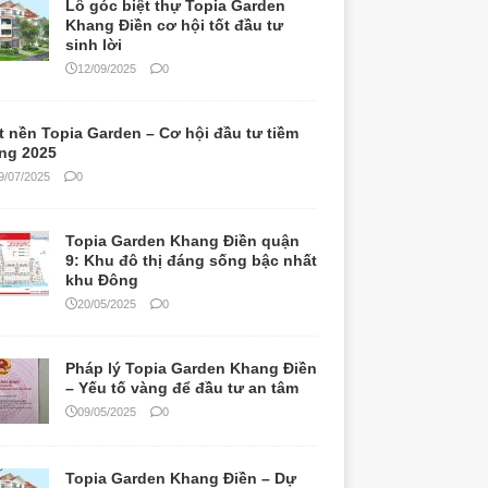
Lô góc biệt thự Topia Garden
Khang Điền cơ hội tốt đầu tư
sinh lời
12/09/2025
0
t nền Topia Garden – Cơ hội đầu tư tiềm
ng 2025
9/07/2025
0
Topia Garden Khang Điền quận
9: Khu đô thị đáng sống bậc nhất
khu Đông
20/05/2025
0
Pháp lý Topia Garden Khang Điền
– Yếu tố vàng để đầu tư an tâm
09/05/2025
0
Topia Garden Khang Điền – Dự