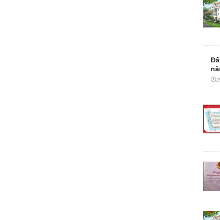
Đấ
nă
2