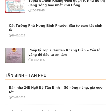
Topia Garden Khang Điền quận 9: Khu đô thị
đáng sống bậc nhất khu Đông
20/05/2025
Cát Tường Phú Hưng Bình Phước, đầu tư cam kết sinh
lời
19/05/2025
Pháp lý Topia Garden Khang Điền – Yếu tố
vàng để đầu tư an tâm
09/05/2025
TÂN BÌNH – TÂN PHÚ
Bán nhà 24E Ngô Bệ Tân Bình – Sổ hồng riêng, giá cực
tốt
03/07/2025