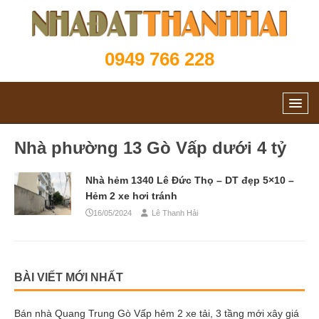
0949 766 228
Nhà phường 13 Gò Vấp dưới 4 tỷ
Nhà hẻm 1340 Lê Đức Thọ – DT đẹp 5×10 –
Hẻm 2 xe hơi tránh
16/05/2024
Lê Thanh Hải
BÀI VIẾT MỚI NHẤT
Bán nhà Quang Trung Gò Vấp hẻm 2 xe tải, 3 tầng mới xây giá