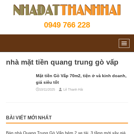
0949 766 228
nhà mặt tiền quang trung gò vấp
Mặt tiền Gò Vấp 70m2, tiện ở và kinh doanh,
giá siêu tốt
10/11/2025
Lê Thanh Hải
BÀI VIẾT MỚI NHẤT
Bán nhà Quang Trung Gò Vấp hẻm 2 xe tải, 3 tầng mới xây giá