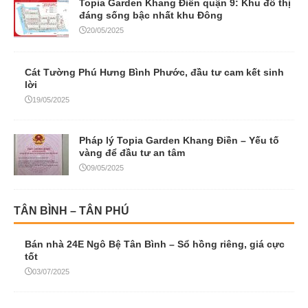
Topia Garden Khang Điền quận 9: Khu đô thị
đáng sống bậc nhất khu Đông
20/05/2025
Cát Tường Phú Hưng Bình Phước, đầu tư cam kết sinh
lời
19/05/2025
Pháp lý Topia Garden Khang Điền – Yếu tố
vàng để đầu tư an tâm
09/05/2025
TÂN BÌNH – TÂN PHÚ
Bán nhà 24E Ngô Bệ Tân Bình – Sổ hồng riêng, giá cực
tốt
03/07/2025