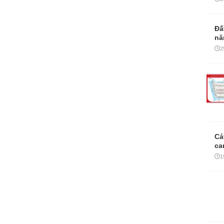
Cá
ca
1
TÂN
Bá
ri
0
Bá