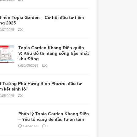
khu Đông
20/05/2025
0
t Tường Phú Hưng Bình Phước, đầu tư
m kết sinh lời
9/05/2025
0
Pháp lý Topia Garden Khang Điền
– Yếu tố vàng để đầu tư an tâm
09/05/2025
0
 BÌNH – TÂN PHÚ
n nhà 24E Ngô Bệ Tân Bình – Sổ hồng
êng, giá cực tốt
3/07/2025
0
n nhà 24E Ngô Bệ, Tân Bình – Chính chủ