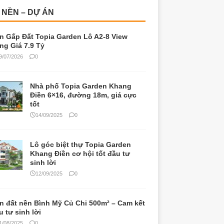
Điền 6×16, đường 18m, giá cực
tốt
14/09/2025
0
Lô góc biệt thự Topia Garden
Khang Điền cơ hội tốt đầu tư
sinh lời
12/09/2025
0
n đất nền Bình Mỹ Củ Chi 500m² – Cam kết
u tư sinh lời
1/08/2025
0
t nền Topia Garden – Cơ hội đầu tư tiềm
ng 2025
9/07/2025
0
Topia Garden Khang Điền quận
9: Khu đô thị đáng sống bậc nhất