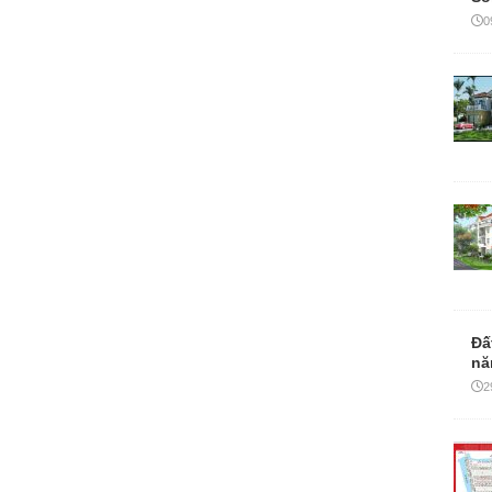
Đấ
nă
2