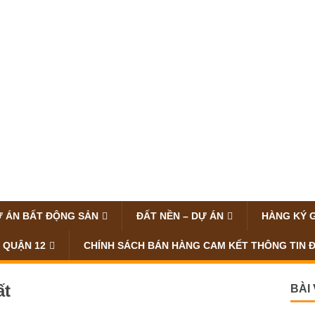
 ÁN BẤT ĐỘNG SẢN
ĐẤT NỀN – DỰ ÁN
HÀNG KÝ 
 QUẬN 12
CHÍNH SÁCH BÁN HÀNG CAM KẾT THÔNG TIN 
ất
BÀI
ng viên tại khu Đông TP HCM
Bán n
mới x
nh Hải
0
ự Villa Park Villa Park là khu biệt thự cao cấp.Dự án tọa lạc
Kinh 
t tiền đường
[…]
cao
Bán n
hẻm Ô
Bán n