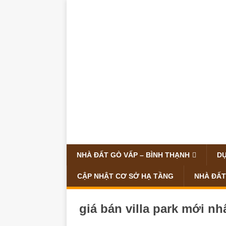
NHÀ ĐẤT GÒ VẤP – BÌNH THẠNH
DỰ
CẬP NHẬT CƠ SỞ HẠ TẦNG
NHÀ ĐẤT
giá bán villa park mới nh
Dãy biệt thự có 8 cô
06/01/2018
Lê Tha
Tổng quan dự án biệt th
tại quận 9, TP.HCM.Mặ