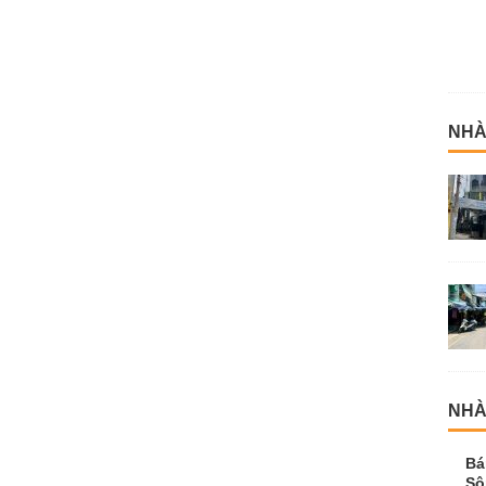
NHÀ
Bá
Sô
0