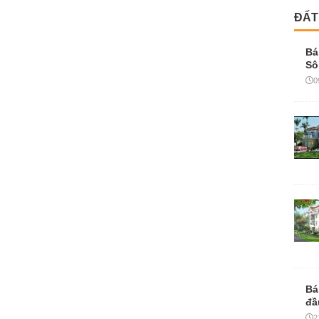
Bá
đầ
2
Đấ
nă
2