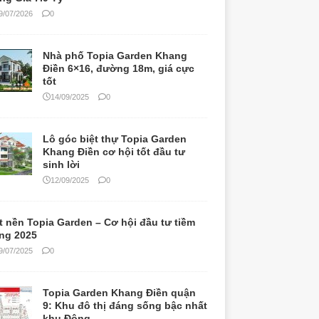
Lô góc biệt thự Topia Garden
Khang Điền cơ hội tốt đầu tư
sinh lời
12/09/2025
0
t nền Topia Garden – Cơ hội đầu tư tiềm
ng 2025
9/07/2025
0
Topia Garden Khang Điền quận
9: Khu đô thị đáng sống bậc nhất
khu Đông
20/05/2025
0
Pháp lý Topia Garden Khang Điền
– Yếu tố vàng để đầu tư an tâm
09/05/2025
0
Topia Garden Khang Điền – Dự