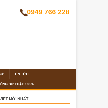
0949 766 228
GỬI
TIN TỨC
ĐÚNG SỰ THẬT 100%
 VIẾT MỚI NHẤT
hà Quang Trung Gò Vấp hẻm 2 xe tải, 3 tầng
ây giá tốt
nghiệm mua căn hộ dịch vụ Gò Vấp sinh lời
hà Lê Văn Thọ Gò Vấp 5 tầng Full nội thất
 Tô giá tốt
hà mặt tiền 288 đường số 8 phường 11 Gò