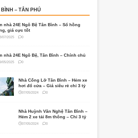
9/05/2025
0
Nhà Cống Lỡ Tân Bình – Hẻm xe
hơi đổ cửa – Giá siêu rẻ chỉ 3 tỷ
07/05/2024
0
Nhà Huỳnh Văn Nghệ Tân Bình –
Hẻm 2 xe tải 8m thông – Chỉ 3 tỷ
07/05/2024
0
Bán nhà Tân Bình – Vị trí đẹp –
Sản phẫm đa dạng – Giá tốt
08/11/2022
0
 ĐẤT QUẬN 1 – QUẬN 3
Bán nhà quận 1 – Vị trí đẹp – Sản
phẫm đa dạng – Giá tốt