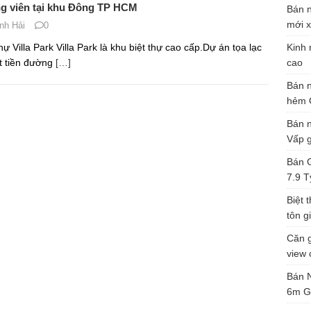
Vấp g
Bán G
7.9 T
Biệt 
tôn gi
Căn g
view 
Bán 
6m G
ĐẤT
Bá
Sô
0