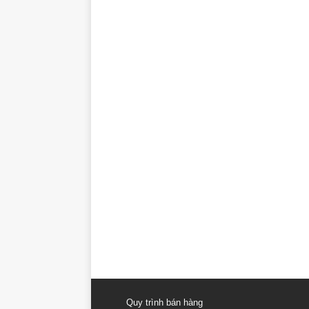
Quy trình bán hàng
Hồ sơ pháp lý
Chính sách bảo mật
NHÀ ĐẤT THANH HẢI
Chuyên kinh doanh BĐS Khang Điền và c
Điện thoại : 0949 766 228