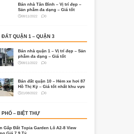
08/11/2022
0
Bán đất quận 10 – Hẻm xe hơi 87
Hồ Thị Kỷ – Giá tốt nhất khu vực
21/08/2022
0
 PHỐ – BIỆT THỰ
n Gấp Đất Topia Garden Lô A2-8 View
ng Giá 7.9 Tỷ
9/07/2026
0
Nhà phố Topia Garden Khang
Điền 6×16, đường 18m, giá cực
tốt
14/09/2025
0