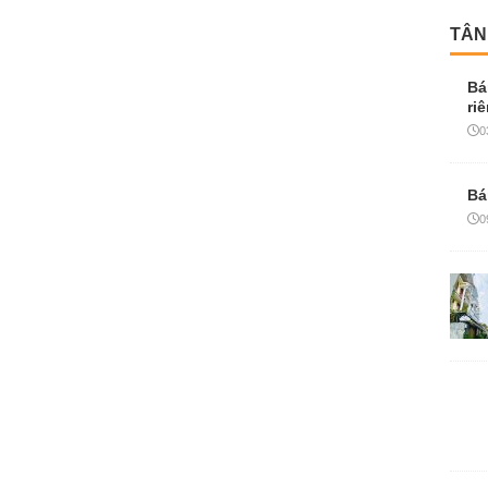
0
NHÀ