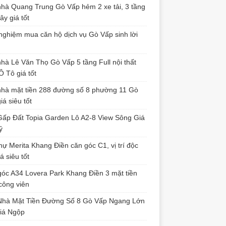
iá siêu tốt
ấp Đất Topia Garden Lô A2-8 View Sông Giá
ỷ
thự Merita Khang Điền căn góc C1, vị trí độc
á siêu tốt
óc A34 Lovera Park Khang Điền 3 mặt tiền
công viên
Nhà Mặt Tiền Đường Số 8 Gò Vấp Ngang Lớn
iá Ngộp
 NỀN – DỰ ÁN
n Gấp Đất Topia Garden Lô A2-8 View
ng Giá 7.9 Tỷ
9/07/2026
0
Nhà phố Topia Garden Khang