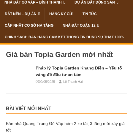
NHÀ ĐẤT GÒ VẤP – BÌNH THẠNH
DỰ ÁN BẤT ĐỘNG SẢN
ĐẤT NỀN – DỰ ÁN
HÀNG KÝ GỬI
TIN TỨC
CẬP NHẬT CƠ SỞ HẠ TẦNG
NHÀ ĐẤT QUẬN 12
CHÍNH SÁCH BÁN HÀNG CAM KẾT THÔNG TIN ĐÚNG SỰ THẬT 100%
Giá bán Topia Garden mới nhất
Pháp lý Topia Garden Khang Điền – Yếu tố
vàng để đầu tư an tâm
09/05/2025
Lê Thanh Hải
BÀI VIẾT MỚI NHẤT
Bán nhà Quang Trung Gò Vấp hẻm 2 xe tải, 3 tầng mới xây giá
tốt