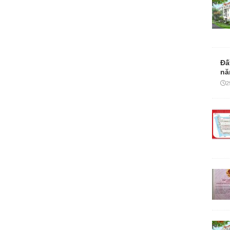
Đấ
nă
2