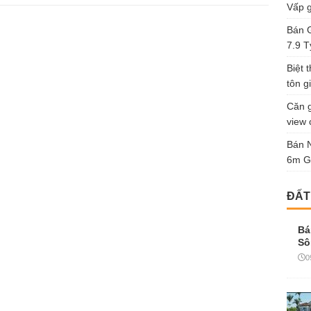
Vấp g
Bán G
7.9 T
Biệt 
tôn gi
Căn g
view 
Bán 
6m G
ĐẤT
Bá
Sô
0