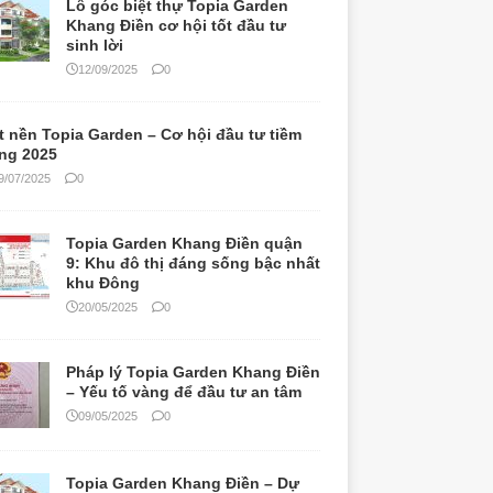
Lô góc biệt thự Topia Garden
Khang Điền cơ hội tốt đầu tư
sinh lời
12/09/2025
0
t nền Topia Garden – Cơ hội đầu tư tiềm
ng 2025
9/07/2025
0
Topia Garden Khang Điền quận
9: Khu đô thị đáng sống bậc nhất
khu Đông
20/05/2025
0
Pháp lý Topia Garden Khang Điền
– Yếu tố vàng để đầu tư an tâm
09/05/2025
0
Topia Garden Khang Điền – Dự