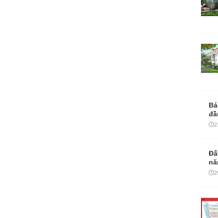
Bá
đầ
2
Đấ
nă
2