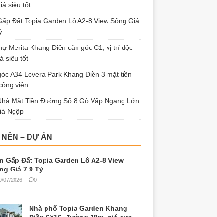
iá siêu tốt
ấp Đất Topia Garden Lô A2-8 View Sông Giá
ỷ
thự Merita Khang Điền căn góc C1, vị trí độc
á siêu tốt
óc A34 Lovera Park Khang Điền 3 mặt tiền
công viên
Nhà Mặt Tiền Đường Số 8 Gò Vấp Ngang Lớn
iá Ngộp
 NỀN – DỰ ÁN
n Gấp Đất Topia Garden Lô A2-8 View
ng Giá 7.9 Tỷ
9/07/2026
0
Nhà phố Topia Garden Khang