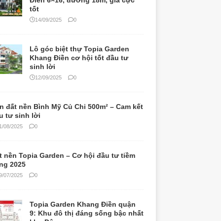
Điền 6×16, đường 18m, giá cực
tốt
14/09/2025
0
Lô góc biệt thự Topia Garden
Khang Điền cơ hội tốt đầu tư
sinh lời
12/09/2025
0
n đất nền Bình Mỹ Củ Chi 500m² – Cam kết
u tư sinh lời
1/08/2025
0
t nền Topia Garden – Cơ hội đầu tư tiềm
ng 2025
9/07/2025
0
Topia Garden Khang Điền quận
9: Khu đô thị đáng sống bậc nhất