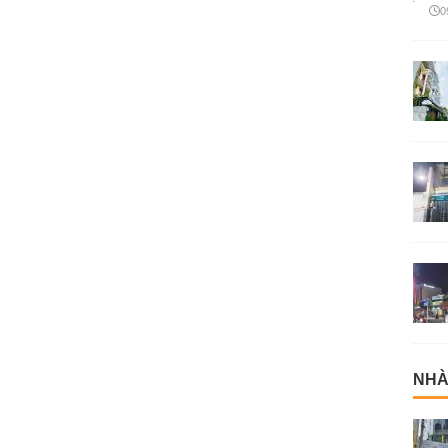
0
NHÀ