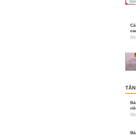
Cá
ca
1
TÂN
Bá
ri
0
Bá