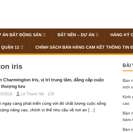
 ÁN BẤT ĐỘNG SẢN
ĐẤT NỀN – DỰ ÁN
HÀNG KÝ 
 QUẬN 12
CHÍNH SÁCH BÁN HÀNG CAM KẾT THÔNG TIN 
on iris
BÀI
 Charmington Iris, vị trí trung tâm, đẳng cấp cuộc
Bán n
 thượng lưu
mới x
10/2018
Lê Thanh Hải
0
Kinh 
i ngày càng phát triển cùng với đó chất lượng cuộc sống
cao
càng nâng cao, chính vì thế nhu cầu về nơi an
[…]
Bán n
hẻm Ô
Bán n