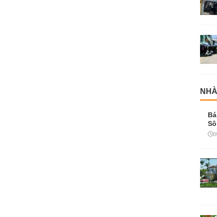
NHÀ
Bá
Sô
0