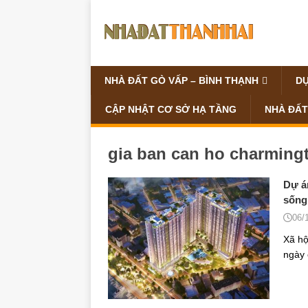
NHÀ ĐẤT GÒ VẤP – BÌNH THẠNH
DỰ
CẬP NHẬT CƠ SỞ HẠ TẦNG
NHÀ ĐẤT
gia ban can ho charmingt
Dự án
sống
06/
Xã hộ
ngày 