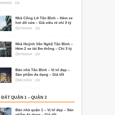
9/05/2025
0
Nhà Cống Lỡ Tân Bình – Hẻm xe
hơi đổ cửa – Giá siêu rẻ chỉ 3 tỷ
07/05/2024
0
Nhà Huỳnh Văn Nghệ Tân Bình –
Hẻm 2 xe tải 8m thông – Chỉ 3 tỷ
07/05/2024
0
Bán nhà Tân Bình – Vị trí đẹp –
Sản phẫm đa dạng – Giá tốt
08/11/2022
0
 ĐẤT QUẬN 1 – QUẬN 3
Bán nhà quận 1 – Vị trí đẹp – Sản
phẫm đa dạng – Giá tốt