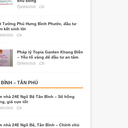
khu Đông
20/05/2025
0
t Tường Phú Hưng Bình Phước, đầu tư
m kết sinh lời
9/05/2025
0
Pháp lý Topia Garden Khang Điền
– Yếu tố vàng để đầu tư an tâm
09/05/2025
0
 BÌNH – TÂN PHÚ
n nhà 24E Ngô Bệ Tân Bình – Sổ hồng
êng, giá cực tốt
3/07/2025
0
n nhà 24E Ngô Bệ, Tân Bình – Chính chủ