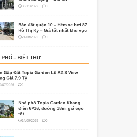
08/11/2022
0
Bán đất quận 10 – Hẻm xe hơi 87
Hồ Thị Kỷ – Giá tốt nhất khu vực
21/08/2022
0
 PHỐ – BIỆT THỰ
n Gấp Đất Topia Garden Lô A2-8 View
ng Giá 7.9 Tỷ
9/07/2026
0
Nhà phố Topia Garden Khang
Điền 6×16, đường 18m, giá cực
tốt
14/09/2025
0