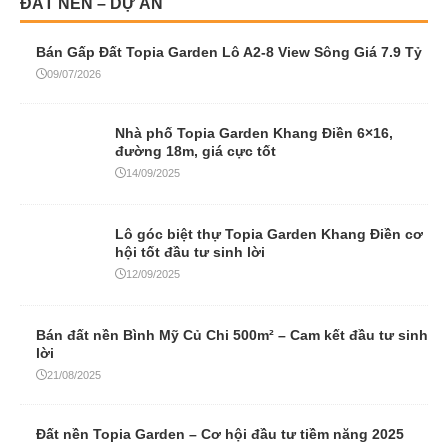
ĐẤT NỀN – DỰ ÁN
Bán Gấp Đất Topia Garden Lô A2-8 View Sông Giá 7.9 Tỷ
09/07/2026
Nhà phố Topia Garden Khang Điền 6×16,
đường 18m, giá cực tốt
14/09/2025
Lô góc biệt thự Topia Garden Khang Điền cơ
hội tốt đầu tư sinh lời
12/09/2025
Bán đất nền Bình Mỹ Củ Chi 500m² – Cam kết đầu tư sinh
lời
21/08/2025
Đất nền Topia Garden – Cơ hội đầu tư tiềm năng 2025