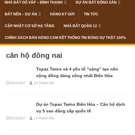
NHÀ ĐẤT GÒ VẤP – BÌNH THẠNH
DỰ ÁN BẤT ĐỘNG SẢN
ĐẤT NỀN – DỰ ÁN
HÀNG KÝ GỬI
TIN TỨC
CẬP NHẬT CƠ SỞ HẠ TẦNG
NHÀ ĐẤT QUẬN 12
CHÍNH SÁCH BÁN HÀNG CAM KẾT THÔNG TIN ĐÚNG SỰ THẬT 100%
căn hộ đồng nai
Topaz Twins và 4 yếu tố “vàng” tạo nên
cộng đồng đáng sống nhất Biên Hòa
19/12/2017
Lê Thanh Hải
Dự án Topaz Twins Biên Hòa – Căn hộ dịch
vụ 5 sao đẳng cấp quốc tế
15/12/2017
Lê Thanh Hải