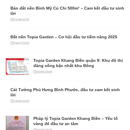
Bán đất nền Bình Mỹ Củ Chi 500m² – Cam kết đầu tư sinh
lời
21/08/2025
Đất nền Topia Garden – Cơ hội đầu tư tiềm năng 2025
29/07/2025
Topia Garden Khang Điền quận 9: Khu đô thị
đáng sống bậc nhất khu Đông
20/05/2025
Cát Tường Phú Hưng Bình Phước, đầu tư cam kết sinh
lời
19/05/2025
Pháp lý Topia Garden Khang Điền – Yếu tố
vàng để đầu tư an tâm
09/05/2025