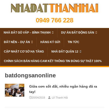
0949 766 228
NHÀ ĐẤT GÒ VẤP – BÌNH THẠNH
DỰ ÁN BẤT ĐỘNG SẢN
ĐẤT NỀN – DỰ ÁN
HÀNG KÝ GỬI
TIN TỨC
CẬP NHẬT CƠ SỞ HẠ TẦNG
NHÀ ĐẤT QUẬN 12
CHÍNH SÁCH BÁN HÀNG CAM KẾT THÔNG TIN ĐÚNG SỰ THẬT 100%
batdongsanonline
Giữa cơn sốt đất, nhiều ngân hàng đã ra
tay!
20/04/2018
Lê Thanh Hải