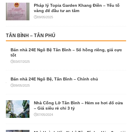
Pháp lý Topia Garden Khang Điền – Yếu tố
vàng để đầu tư an tâm
09/05/2025
TÂN BÌNH – TÂN PHÚ
Bán nhà 24E Ngô Bệ Tân Bình – Sổ hồng riêng, giá cực
tốt
03/07/2025
Bán nhà 24E Ngô Bệ, Tân Bình – Chính chủ
09/05/2025
Nhà Cống Lỡ Tân Bình – Hẻm xe hơi đổ cửa
– Giá siêu rẻ chỉ 3 tỷ
07/05/2024