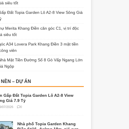
iá siêu tốt
ấp Đất Topia Garden Lô A2-8 View Sông Giá
ỷ
thự Merita Khang Điền căn góc C1, vị trí độc
á siêu tốt
óc A34 Lovera Park Khang Điền 3 mặt tiền
công viên
Nhà Mặt Tiền Đường Số 8 Gò Vấp Ngang Lớn
iá Ngộp
 NỀN – DỰ ÁN
n Gấp Đất Topia Garden Lô A2-8 View
ng Giá 7.9 Tỷ
9/07/2026
0
Nhà phố Topia Garden Khang