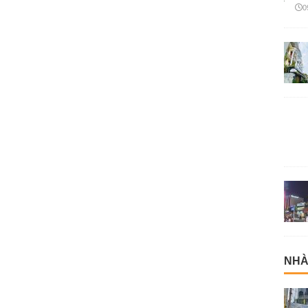
0
NHÀ