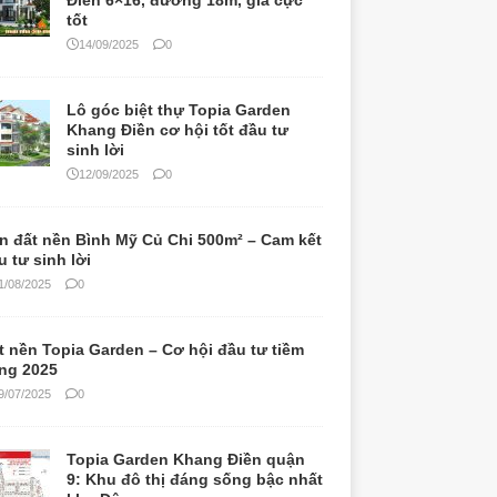
Điền 6×16, đường 18m, giá cực
tốt
14/09/2025
0
Lô góc biệt thự Topia Garden
Khang Điền cơ hội tốt đầu tư
sinh lời
12/09/2025
0
n đất nền Bình Mỹ Củ Chi 500m² – Cam kết
u tư sinh lời
1/08/2025
0
t nền Topia Garden – Cơ hội đầu tư tiềm
ng 2025
9/07/2025
0
Topia Garden Khang Điền quận
9: Khu đô thị đáng sống bậc nhất