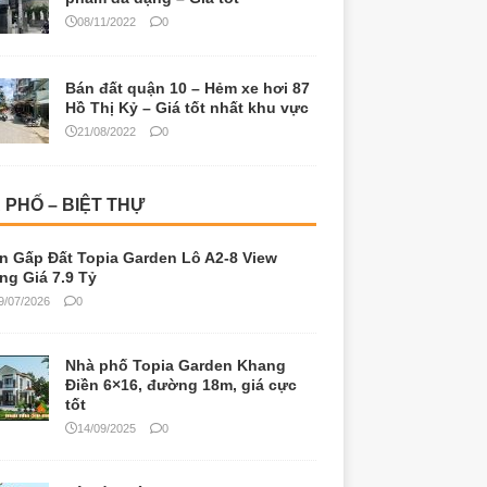
08/11/2022
0
Bán đất quận 10 – Hẻm xe hơi 87
Hồ Thị Kỷ – Giá tốt nhất khu vực
21/08/2022
0
 PHỐ – BIỆT THỰ
n Gấp Đất Topia Garden Lô A2-8 View
ng Giá 7.9 Tỷ
9/07/2026
0
Nhà phố Topia Garden Khang
Điền 6×16, đường 18m, giá cực
tốt
14/09/2025
0