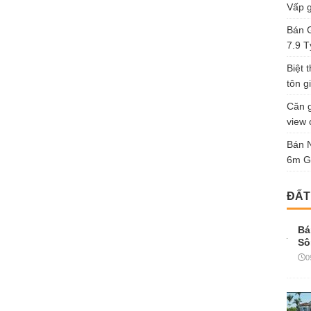
Vấp g
Bán G
7.9 T
Biệt 
tôn gi
Căn g
view 
Bán 
6m G
ĐẤT
Bá
Sô
0