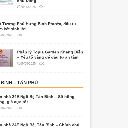
khu Đông
20/05/2025
0
t Tường Phú Hưng Bình Phước, đầu tư
m kết sinh lời
9/05/2025
0
Pháp lý Topia Garden Khang Điền
– Yếu tố vàng để đầu tư an tâm
09/05/2025
0
 BÌNH – TÂN PHÚ
n nhà 24E Ngô Bệ Tân Bình – Sổ hồng
êng, giá cực tốt
3/07/2025
0
n nhà 24E Ngô Bệ, Tân Bình – Chính chủ