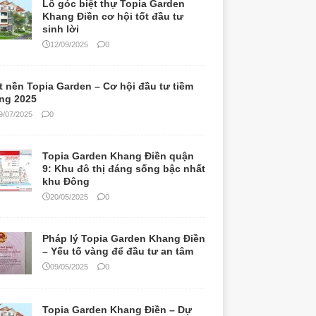
Lô góc biệt thự Topia Garden
Khang Điền cơ hội tốt đầu tư
sinh lời
12/09/2025
0
t nền Topia Garden – Cơ hội đầu tư tiềm
ng 2025
9/07/2025
0
Topia Garden Khang Điền quận
9: Khu đô thị đáng sống bậc nhất
khu Đông
20/05/2025
0
Pháp lý Topia Garden Khang Điền
– Yếu tố vàng để đầu tư an tâm
09/05/2025
0
Topia Garden Khang Điền – Dự