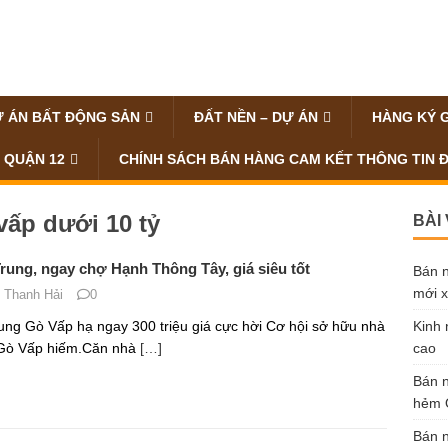
 ÁN BẤT ĐỘNG SẢN
ĐẤT NỀN – DỰ ÁN
HÀNG KÝ 
 QUẬN 12
CHÍNH SÁCH BÁN HÀNG CAM KẾT THÔNG TIN 
vấp dưới 10 tỷ
BÀI
ung, ngay chợ Hạnh Thông Tây, giá siêu tốt
Bán n
mới x
 Thanh Hải
0
ng Gò Vấp hạ ngay 300 triệu giá cực hời Cơ hội sở hữu nhà
Kinh 
Gò Vấp hiếm.Căn nhà
[…]
cao
Bán n
hẻm Ô
Bán n