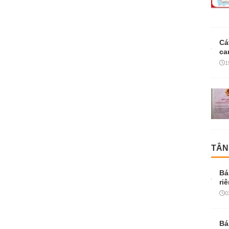
Cá
ca
1
TÂN
Bá
ri
0
Bá