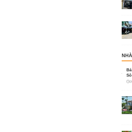
NHÀ
Bá
Sô
0