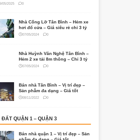
9/05/2025
0
Nhà Cống Lỡ Tân Bình – Hẻm xe
hơi đổ cửa – Giá siêu rẻ chỉ 3 tỷ
07/05/2024
0
Nhà Huỳnh Văn Nghệ Tân Bình –
Hẻm 2 xe tải 8m thông – Chỉ 3 tỷ
07/05/2024
0
Bán nhà Tân Bình – Vị trí đẹp –
Sản phẫm đa dạng – Giá tốt
08/11/2022
0
 ĐẤT QUẬN 1 – QUẬN 3
Bán nhà quận 1 – Vị trí đẹp – Sản
phẫm đa dạng – Giá tốt