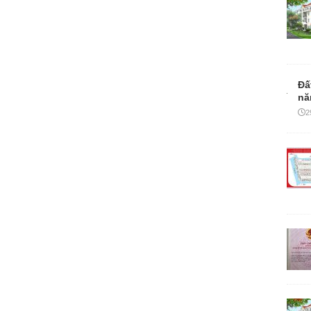
Đấ
nă
2