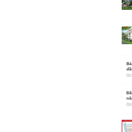
Bá
đầ
2
Đấ
nă
2