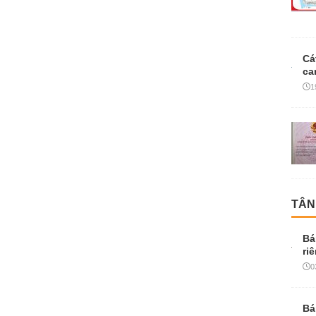
Cá
ca
1
TÂN
Bá
ri
0
Bá