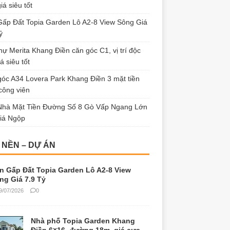
iá siêu tốt
ấp Đất Topia Garden Lô A2-8 View Sông Giá
ỷ
thự Merita Khang Điền căn góc C1, vị trí độc
á siêu tốt
óc A34 Lovera Park Khang Điền 3 mặt tiền
công viên
Nhà Mặt Tiền Đường Số 8 Gò Vấp Ngang Lớn
iá Ngộp
 NỀN – DỰ ÁN
n Gấp Đất Topia Garden Lô A2-8 View
ng Giá 7.9 Tỷ
9/07/2026
0
Nhà phố Topia Garden Khang