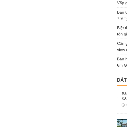
Vấp g
Bán G
7.9 T
Biệt 
tôn gi
Căn g
view 
Bán 
6m G
ĐẤT
Bá
Sô
0