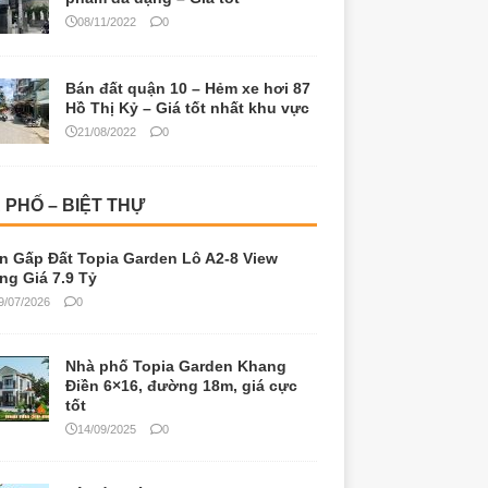
08/11/2022
0
Bán đất quận 10 – Hẻm xe hơi 87
Hồ Thị Kỷ – Giá tốt nhất khu vực
21/08/2022
0
 PHỐ – BIỆT THỰ
n Gấp Đất Topia Garden Lô A2-8 View
ng Giá 7.9 Tỷ
9/07/2026
0
Nhà phố Topia Garden Khang
Điền 6×16, đường 18m, giá cực
tốt
14/09/2025
0