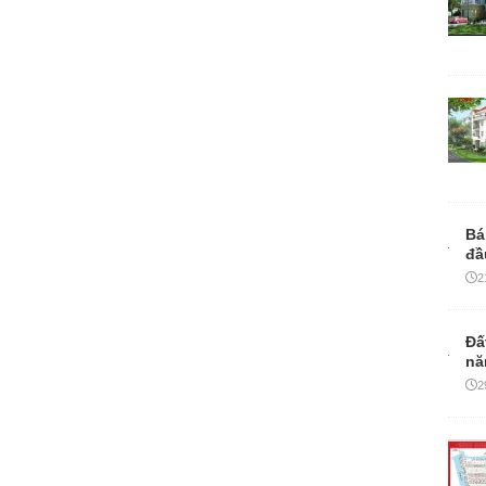
Bá
đầ
2
Đấ
nă
2