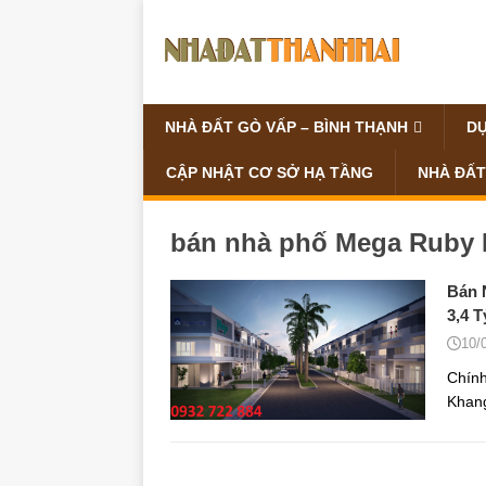
NHÀ ĐẤT GÒ VẤP – BÌNH THẠNH
DỰ
CẬP NHẬT CƠ SỞ HẠ TẦNG
NHÀ ĐẤT
bán nhà phố Mega Ruby 
Bán 
3,4 T
10/
Chính
Khang