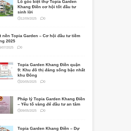
Lô góc biệt thự Topia Garden
Khang Điền cơ hội tốt đầu tư
sinh lời
12/09/2025
0
t nền Topia Garden – Cơ hội đầu tư tiềm
ng 2025
9/07/2025
0
Topia Garden Khang Điền quận
9: Khu đô thị đáng sống bậc nhất
khu Đông
20/05/2025
0
Pháp lý Topia Garden Khang Điền
– Yếu tố vàng để đầu tư an tâm
09/05/2025
0
Topia Garden Khang Điền – Dự