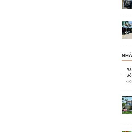
NHÀ
Bá
Sô
0