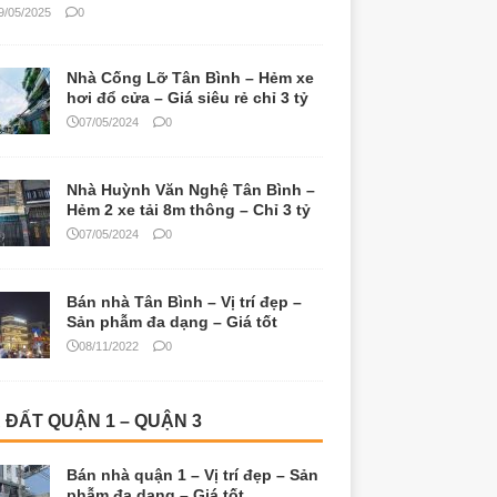
9/05/2025
0
Nhà Cống Lỡ Tân Bình – Hẻm xe
hơi đổ cửa – Giá siêu rẻ chỉ 3 tỷ
07/05/2024
0
Nhà Huỳnh Văn Nghệ Tân Bình –
Hẻm 2 xe tải 8m thông – Chỉ 3 tỷ
07/05/2024
0
Bán nhà Tân Bình – Vị trí đẹp –
Sản phẫm đa dạng – Giá tốt
08/11/2022
0
 ĐẤT QUẬN 1 – QUẬN 3
Bán nhà quận 1 – Vị trí đẹp – Sản
phẫm đa dạng – Giá tốt