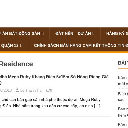
 ÁN BẤT ĐỘNG SẢN
ĐẤT NỀN – DỰ ÁN
HÀNG KÝ 
 QUẬN 12
CHÍNH SÁCH BÁN HÀNG CAM KẾT THÔNG TIN 
Residence
BÀI
Nhà Mega Ruby Khang Điền 5x15m Sổ Hồng Riêng Giá
Bán n
ỷ
mới x
03/2018
Lê Thanh Hải
0
Kinh 
 chủ cần bán gấp căn nhà phố thuộc dự án Mega Ruby
cao
 Điền. Nhà nằm trong khu dân cư cao cấp, an ninh
[…]
Bán n
hẻm Ô
Bán n