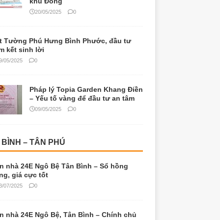
khu Đông
20/05/2025
0
t Tường Phú Hưng Bình Phước, đầu tư
m kết sinh lời
9/05/2025
0
Pháp lý Topia Garden Khang Điền
– Yếu tố vàng để đầu tư an tâm
09/05/2025
0
 BÌNH – TÂN PHÚ
n nhà 24E Ngô Bệ Tân Bình – Sổ hồng
êng, giá cực tốt
3/07/2025
0
n nhà 24E Ngô Bệ, Tân Bình – Chính chủ