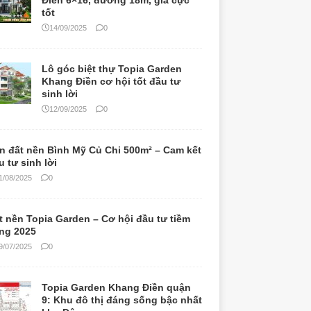
Điền 6×16, đường 18m, giá cực
tốt
14/09/2025
0
Lô góc biệt thự Topia Garden
Khang Điền cơ hội tốt đầu tư
sinh lời
12/09/2025
0
n đất nền Bình Mỹ Củ Chi 500m² – Cam kết
u tư sinh lời
1/08/2025
0
t nền Topia Garden – Cơ hội đầu tư tiềm
ng 2025
9/07/2025
0
Topia Garden Khang Điền quận
9: Khu đô thị đáng sống bậc nhất