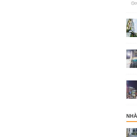
0
NHÀ