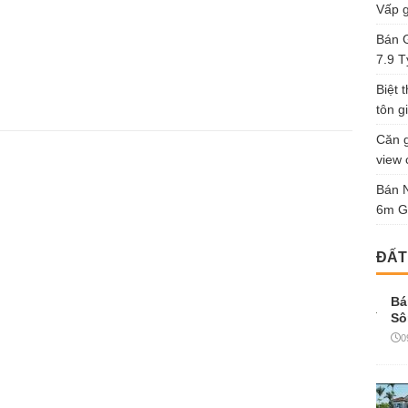
Vấp g
Bán G
7.9 T
Biệt 
tôn gi
Căn g
view 
Bán 
6m G
ĐẤT
Bá
Sô
0