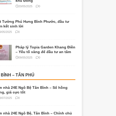
khu Đông
20/05/2025
0
t Tường Phú Hưng Bình Phước, đầu tư
m kết sinh lời
9/05/2025
0
Pháp lý Topia Garden Khang Điền
– Yếu tố vàng để đầu tư an tâm
09/05/2025
0
 BÌNH – TÂN PHÚ
n nhà 24E Ngô Bệ Tân Bình – Sổ hồng
êng, giá cực tốt
3/07/2025
0
n nhà 24E Ngô Bệ, Tân Bình – Chính chủ