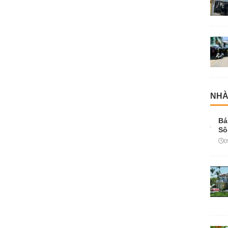
NHÀ
Bá
Sô
0