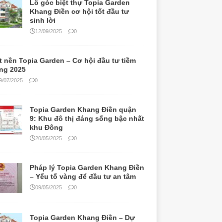
Lô góc biệt thự Topia Garden
Khang Điền cơ hội tốt đầu tư
sinh lời
12/09/2025
0
t nền Topia Garden – Cơ hội đầu tư tiềm
ng 2025
9/07/2025
0
Topia Garden Khang Điền quận
9: Khu đô thị đáng sống bậc nhất
khu Đông
20/05/2025
0
Pháp lý Topia Garden Khang Điền
– Yếu tố vàng để đầu tư an tâm
09/05/2025
0
Topia Garden Khang Điền – Dự