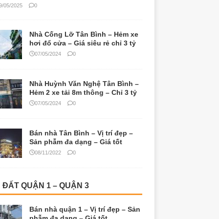
9/05/2025
0
Nhà Cống Lỡ Tân Bình – Hẻm xe
hơi đổ cửa – Giá siêu rẻ chỉ 3 tỷ
07/05/2024
0
Nhà Huỳnh Văn Nghệ Tân Bình –
Hẻm 2 xe tải 8m thông – Chỉ 3 tỷ
07/05/2024
0
Bán nhà Tân Bình – Vị trí đẹp –
Sản phẫm đa dạng – Giá tốt
08/11/2022
0
 ĐẤT QUẬN 1 – QUẬN 3
Bán nhà quận 1 – Vị trí đẹp – Sản
phẫm đa dạng – Giá tốt