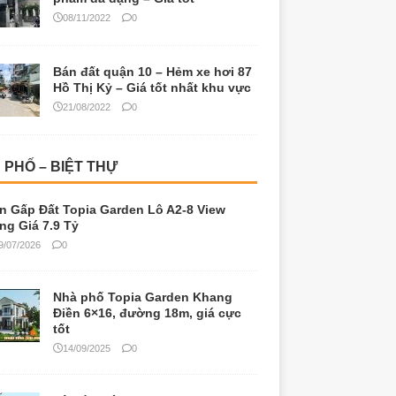
08/11/2022
0
Bán đất quận 10 – Hẻm xe hơi 87
Hồ Thị Kỷ – Giá tốt nhất khu vực
21/08/2022
0
 PHỐ – BIỆT THỰ
n Gấp Đất Topia Garden Lô A2-8 View
ng Giá 7.9 Tỷ
9/07/2026
0
Nhà phố Topia Garden Khang
Điền 6×16, đường 18m, giá cực
tốt
14/09/2025
0