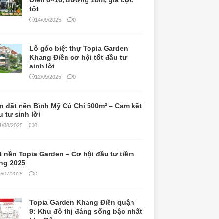
Điền 6×16, đường 18m, giá cực
tốt
14/09/2025
0
Lô góc biệt thự Topia Garden
Khang Điền cơ hội tốt đầu tư
sinh lời
12/09/2025
0
n đất nền Bình Mỹ Củ Chi 500m² – Cam kết
u tư sinh lời
1/08/2025
0
t nền Topia Garden – Cơ hội đầu tư tiềm
ng 2025
9/07/2025
0
Topia Garden Khang Điền quận
9: Khu đô thị đáng sống bậc nhất