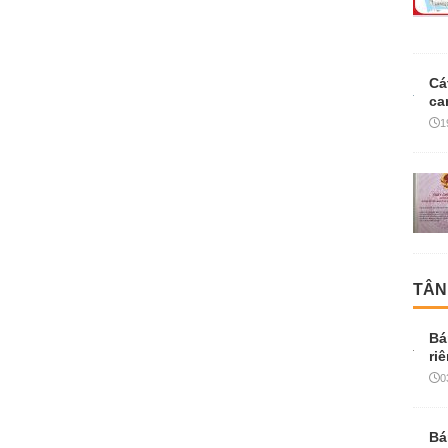
Cá
ca
1
TÂN
Bá
ri
0
Bá