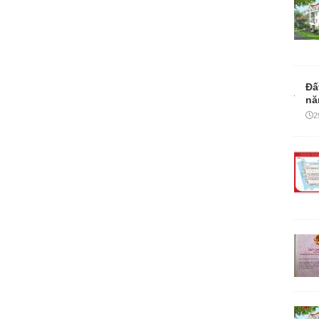
Đấ
nă
2