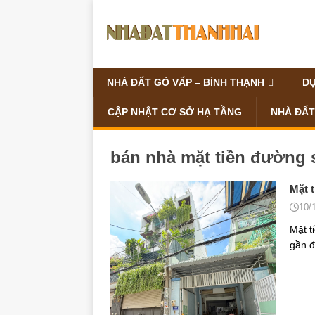
NHÀ ĐẤT GÒ VẤP – BÌNH THẠNH
DỰ
CẬP NHẬT CƠ SỞ HẠ TẦNG
NHÀ ĐẤT
bán nhà mặt tiền đường 
Mặt t
10/
Mặt t
gần đ