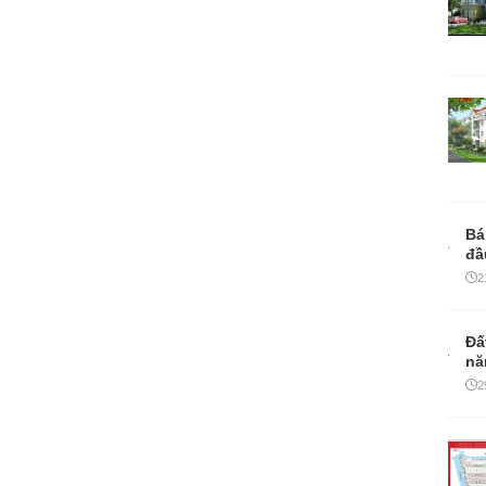
Bá
đầ
2
Đấ
nă
2