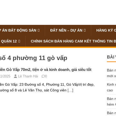
 ÁN BẤT ĐỘNG SẢN
ĐẤT NỀN – DỰ ÁN
HÀNG KÝ 
 QUẬN 12
CHÍNH SÁCH BÁN HÀNG CAM KẾT THÔNG TIN 
số 4 phường 11 gò vấp
BÀI
iền Gò Vấp 70m2, tiện ở và kinh doanh, giá siêu tốt
Bán n
mới x
11/2025
Lê Thanh Hải
0
iền Gò Vấp: 23 Đường số 4, Phường 11, Gò VấpVị trí đẹp,
Kinh 
ường số 8 và Lê Văn Thọ, sát Công viên
[…]
cao
Bán n
hẻm Ô
Bán n