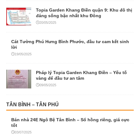
Topia Garden Khang Điền quận 9: Khu đô thị
đáng sống bậc nhất khu Đông
20/05/2025
Cát Tường Phú Hưng Bình Phước, đầu tư cam kết sinh
lời
19/05/2025
Pháp lý Topia Garden Khang Điền – Yếu tố
vàng để đầu tư an tâm
09/05/2025
TÂN BÌNH – TÂN PHÚ
Bán nhà 24E Ngô Bệ Tân Bình – Sổ hồng riêng, giá cực
tốt
03/07/2025