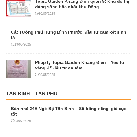
Topia Garden Khang Điền quận 9: Khu đô thị
đáng sống bậc nhất khu Đông
20/05/2025
Cát Tường Phú Hưng Bình Phước, đầu tư cam kết sinh
lời
19/05/2025
Pháp lý Topia Garden Khang Điền – Yếu tố
vàng để đầu tư an tâm
09/05/2025
TÂN BÌNH – TÂN PHÚ
Bán nhà 24E Ngô Bệ Tân Bình – Sổ hồng riêng, giá cực
tốt
03/07/2025