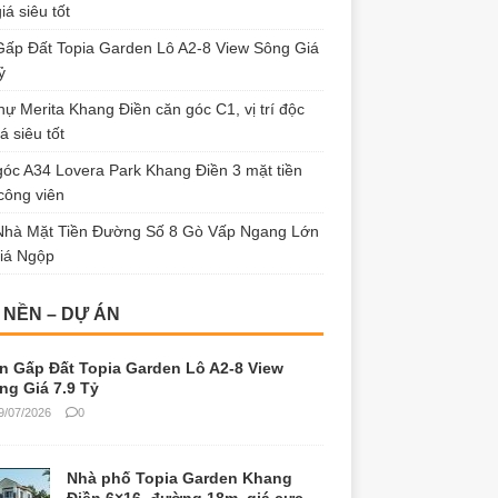
iá siêu tốt
ấp Đất Topia Garden Lô A2-8 View Sông Giá
ỷ
thự Merita Khang Điền căn góc C1, vị trí độc
á siêu tốt
óc A34 Lovera Park Khang Điền 3 mặt tiền
công viên
Nhà Mặt Tiền Đường Số 8 Gò Vấp Ngang Lớn
iá Ngộp
 NỀN – DỰ ÁN
n Gấp Đất Topia Garden Lô A2-8 View
ng Giá 7.9 Tỷ
9/07/2026
0
Nhà phố Topia Garden Khang