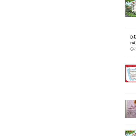
Đấ
nă
2