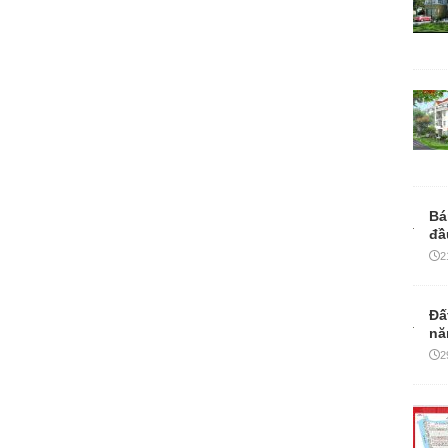
Bá
đầ
2
Đấ
nă
2