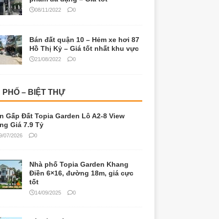
08/11/2022
0
Bán đất quận 10 – Hẻm xe hơi 87
Hồ Thị Kỷ – Giá tốt nhất khu vực
21/08/2022
0
 PHỐ – BIỆT THỰ
n Gấp Đất Topia Garden Lô A2-8 View
ng Giá 7.9 Tỷ
9/07/2026
0
Nhà phố Topia Garden Khang
Điền 6×16, đường 18m, giá cực
tốt
14/09/2025
0