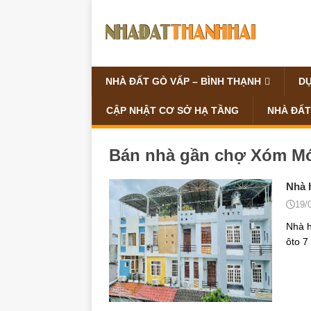
NHÀ ĐẤT GÒ VẤP – BÌNH THẠNH
DỰ
CẬP NHẬT CƠ SỞ HẠ TẦNG
NHÀ ĐẤT
Bán nhà gần chợ Xóm M
Nhà h
19/
Nhà 
ôto 7