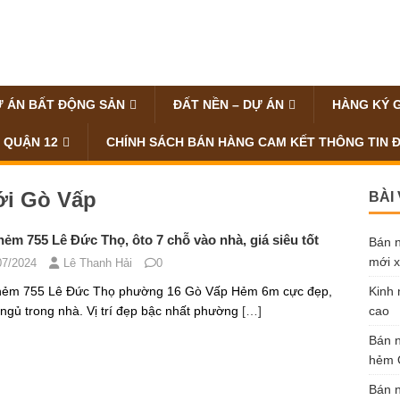
 ÁN BẤT ĐỘNG SẢN
ĐẤT NỀN – DỰ ÁN
HÀNG KÝ 
 QUẬN 12
CHÍNH SÁCH BÁN HÀNG CAM KẾT THÔNG TIN 
ới Gò Vấp
BÀI
ẻm 755 Lê Đức Thọ, ôto 7 chỗ vào nhà, giá siêu tốt
Bán n
mới x
07/2024
Lê Thanh Hải
0
hẻm 755 Lê Đức Thọ phường 16 Gò Vấp Hẻm 6m cực đẹp,
Kinh 
 ngủ trong nhà. Vị trí đẹp bậc nhất phường
[…]
cao
Bán n
hẻm Ô
Bán n