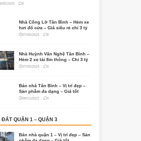
9/05/2025
0
Nhà Cống Lỡ Tân Bình – Hẻm xe
hơi đổ cửa – Giá siêu rẻ chỉ 3 tỷ
07/05/2024
0
Nhà Huỳnh Văn Nghệ Tân Bình –
Hẻm 2 xe tải 8m thông – Chỉ 3 tỷ
07/05/2024
0
Bán nhà Tân Bình – Vị trí đẹp –
Sản phẫm đa dạng – Giá tốt
08/11/2022
0
 ĐẤT QUẬN 1 – QUẬN 3
Bán nhà quận 1 – Vị trí đẹp – Sản
phẫm đa dạng – Giá tốt