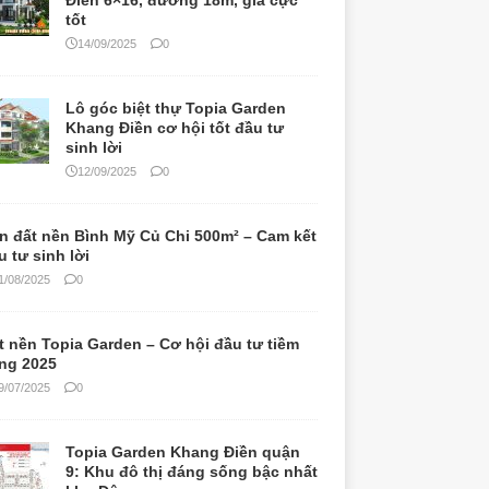
Điền 6×16, đường 18m, giá cực
tốt
14/09/2025
0
Lô góc biệt thự Topia Garden
Khang Điền cơ hội tốt đầu tư
sinh lời
12/09/2025
0
n đất nền Bình Mỹ Củ Chi 500m² – Cam kết
u tư sinh lời
1/08/2025
0
t nền Topia Garden – Cơ hội đầu tư tiềm
ng 2025
9/07/2025
0
Topia Garden Khang Điền quận
9: Khu đô thị đáng sống bậc nhất