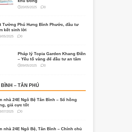
khu Đông
20/05/2025
0
t Tường Phú Hưng Bình Phước, đầu tư
m kết sinh lời
9/05/2025
0
Pháp lý Topia Garden Khang Điền
– Yếu tố vàng để đầu tư an tâm
09/05/2025
0
 BÌNH – TÂN PHÚ
n nhà 24E Ngô Bệ Tân Bình – Sổ hồng
êng, giá cực tốt
3/07/2025
0
n nhà 24E Ngô Bệ, Tân Bình – Chính chủ