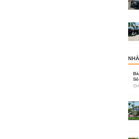
NHÀ
Bá
Sô
0