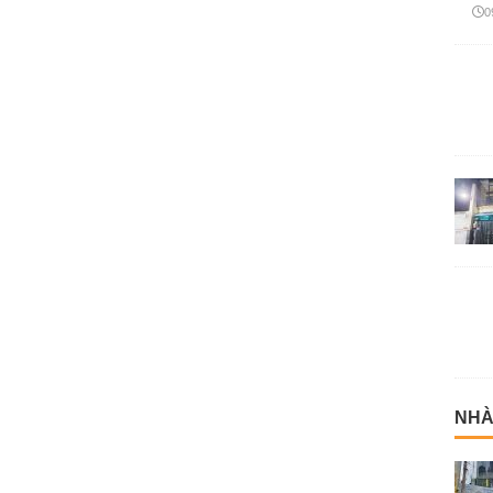
0
NHÀ