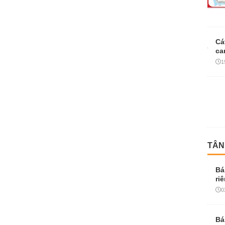
Cá
ca
1
TÂN
Bá
ri
0
Bá