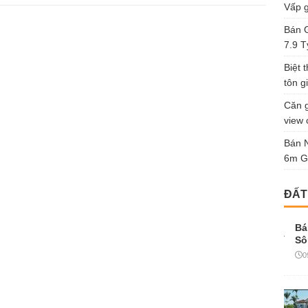
Vấp g
Bán G
7.9 T
Biệt 
tôn gi
Căn g
view 
Bán 
6m G
ĐẤT
Bá
Sô
0