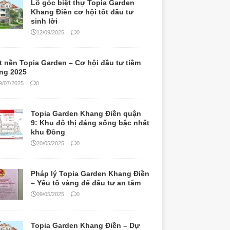
Lô góc biệt thự Topia Garden
Khang Điền cơ hội tốt đầu tư
sinh lời
12/09/2025
0
t nền Topia Garden – Cơ hội đầu tư tiềm
ng 2025
9/07/2025
0
Topia Garden Khang Điền quận
9: Khu đô thị đáng sống bậc nhất
khu Đông
20/05/2025
0
Pháp lý Topia Garden Khang Điền
– Yếu tố vàng để đầu tư an tâm
09/05/2025
0
Topia Garden Khang Điền – Dự