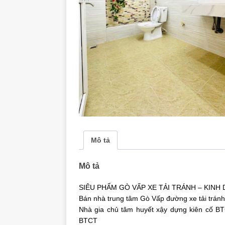
Mô tả
Mô tả
SIÊU PHẨM GÒ VẤP XE TẢI TRÁNH – KINH 
Bán nhà trung tâm Gò Vấp đường xe tải tránh,
Nhà gia chủ tâm huyết xậy dựng kiên cố BTC
BTCT