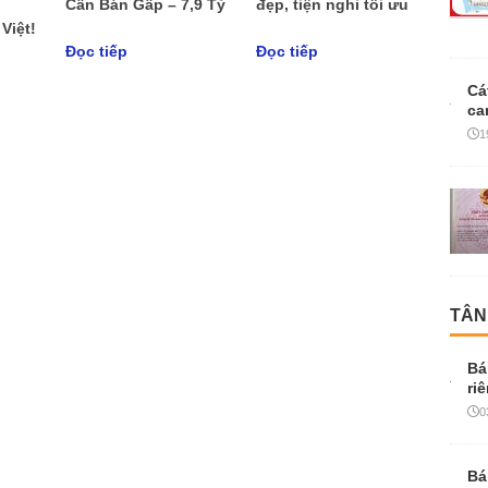
Cần Bán Gấp – 7,9 Tỷ
đẹp, tiện nghi tối ưu
Việt!
Đọc tiếp
Đọc tiếp
Cá
ca
1
TÂN
Bá
ri
0
Bá