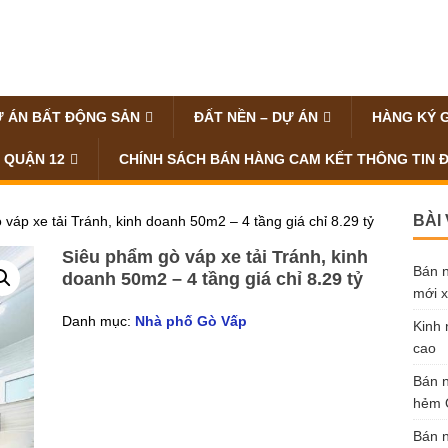
 ÁN BẤT ĐỘNG SẢN
ĐẤT NỀN – DỰ ÁN
HÀNG KÝ 
 QUẬN 12
CHÍNH SÁCH BÁN HÀNG CAM KẾT THÔNG TIN 
BÀI
váp xe tải Tránh, kinh doanh 50m2 – 4 tầng giá chỉ 8.29 tỷ
Siêu phẩm gò váp xe tải Tránh, kinh
Bán n
doanh 50m2 – 4 tầng giá chỉ 8.29 tỷ
mới x
Danh mục:
Nhà phố Gò Vấp
Kinh 
cao
Bán n
hẻm Ô
Bán n