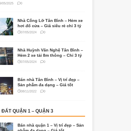
9/05/2025
0
Nhà Cống Lỡ Tân Bình – Hẻm xe
hơi đổ cửa – Giá siêu rẻ chỉ 3 tỷ
07/05/2024
0
Nhà Huỳnh Văn Nghệ Tân Bình –
Hẻm 2 xe tải 8m thông – Chỉ 3 tỷ
07/05/2024
0
Bán nhà Tân Bình – Vị trí đẹp –
Sản phẫm đa dạng – Giá tốt
08/11/2022
0
 ĐẤT QUẬN 1 – QUẬN 3
Bán nhà quận 1 – Vị trí đẹp – Sản
phẫm đa dạng – Giá tốt