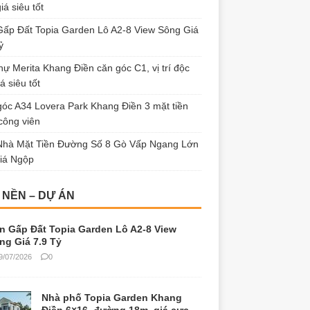
iá siêu tốt
ấp Đất Topia Garden Lô A2-8 View Sông Giá
ỷ
thự Merita Khang Điền căn góc C1, vị trí độc
á siêu tốt
óc A34 Lovera Park Khang Điền 3 mặt tiền
công viên
Nhà Mặt Tiền Đường Số 8 Gò Vấp Ngang Lớn
iá Ngộp
 NỀN – DỰ ÁN
n Gấp Đất Topia Garden Lô A2-8 View
ng Giá 7.9 Tỷ
9/07/2026
0
Nhà phố Topia Garden Khang