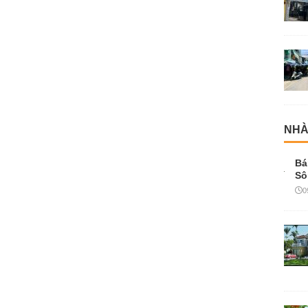
NHÀ
Bá
Sô
0