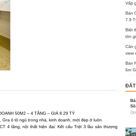
Vấp g
Bán G
7.9 T
Biệt 
tôn gi
Căn g
view 
Bán 
6m G
ĐẤT
Bá
Sô
0
DOANH 50M2 – 4 TẦNG – GIÁ 8.29 TỶ
 Gra ô tô ngủ trong nhà, kinh doanh, mới đẹp ở luôn.
T 4 tầng, nội thất hiện đại: Kết cấu Trệt 3 lầu sân thượng