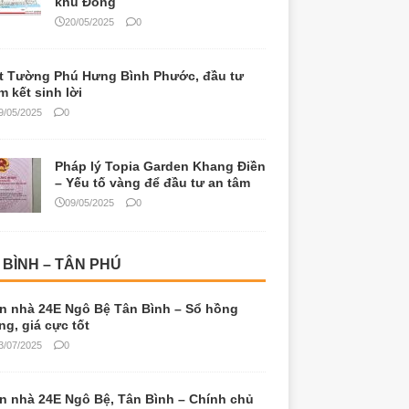
khu Đông
20/05/2025
0
t Tường Phú Hưng Bình Phước, đầu tư
m kết sinh lời
9/05/2025
0
Pháp lý Topia Garden Khang Điền
– Yếu tố vàng để đầu tư an tâm
09/05/2025
0
 BÌNH – TÂN PHÚ
n nhà 24E Ngô Bệ Tân Bình – Sổ hồng
êng, giá cực tốt
3/07/2025
0
n nhà 24E Ngô Bệ, Tân Bình – Chính chủ