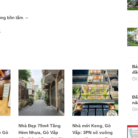
ộng bồn tắm. –
.
Bá
đầ
2
Đấ
nă
2
Nhà Đẹp 75m4 Tầng
Nhà mới Keng, Gò
ọ Gò
Hẻm Nhựa, Gò Vấp
Vấp: 3PN sổ vuông