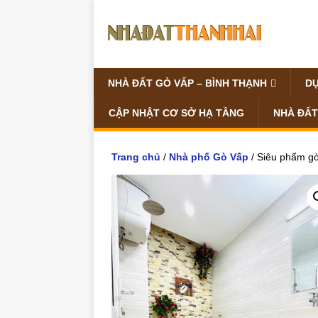
NHÀ ĐẤT GÒ VẤP – BÌNH THẠNH
DỰ
CẬP NHẬT CƠ SỞ HẠ TẦNG
NHÀ ĐẤT
Trang chủ
/
Nhà phố Gò Vấp
/ Siêu phẩm gò 