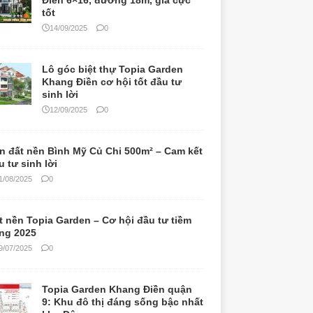
Điền 6×16, đường 18m, giá cực
tốt
14/09/2025
0
Lô góc biệt thự Topia Garden
Khang Điền cơ hội tốt đầu tư
sinh lời
12/09/2025
0
n đất nền Bình Mỹ Củ Chi 500m² – Cam kết
u tư sinh lời
1/08/2025
0
t nền Topia Garden – Cơ hội đầu tư tiềm
ng 2025
9/07/2025
0
Topia Garden Khang Điền quận
9: Khu đô thị đáng sống bậc nhất