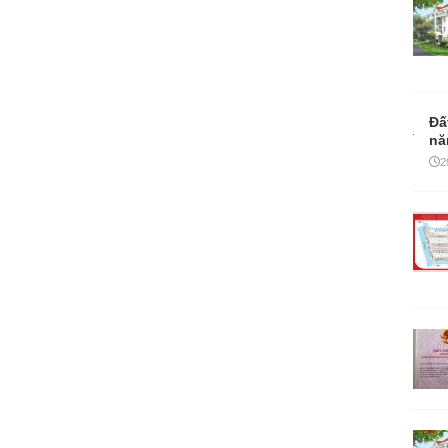
Đấ
nă
2