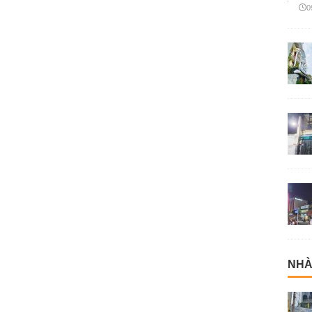
0
NHÀ