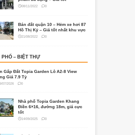
08/11/2022
0
Bán đất quận 10 – Hẻm xe hơi 87
Hồ Thị Kỷ – Giá tốt nhất khu vực
21/08/2022
0
 PHỐ – BIỆT THỰ
n Gấp Đất Topia Garden Lô A2-8 View
ng Giá 7.9 Tỷ
9/07/2026
0
Nhà phố Topia Garden Khang
Điền 6×16, đường 18m, giá cực
tốt
14/09/2025
0