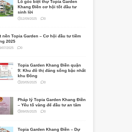
Lô góc biệt thự Topia Garden
Khang Điền cơ hội tốt đầu tư
sinh lời
12/09/2025
0
t nền Topia Garden – Cơ hội đầu tư tiềm
ng 2025
9/07/2025
0
Topia Garden Khang Điền quận
9: Khu đô thị đáng sống bậc nhất
khu Đông
20/05/2025
0
Pháp lý Topia Garden Khang Điền
– Yếu tố vàng để đầu tư an tâm
09/05/2025
0
Topia Garden Khang Điền – Dự