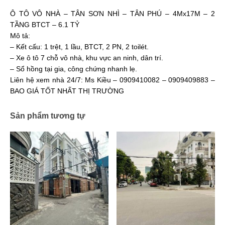
Ô TÔ VÔ NHÀ – TÂN SƠN NHÌ – TÂN PHÚ – 4Mx17M – 2
TẦNG BTCT – 6.1 TỶ
Mô tả:
– Kết cấu: 1 trệt, 1 lầu, BTCT, 2 PN, 2 toilét.
– Xe ô tô 7 chỗ vô nhà, khu vực an ninh, dân trí.
– Sổ hồng tại gia, công chứng nhanh lẹ.
Liên hệ xem nhà 24/7: Ms Kiều – 0909410082 – 0909409883 –
BAO GIÁ TỐT NHẤT THỊ TRƯỜNG
Sản phẩm tương tự