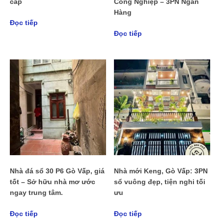
cấp
Công Nghiệp – 3PN Ngân
Hàng
Đọc tiếp
Đọc tiếp
Nhà đá sổ 30 P6 Gò Vấp, giá
Nhà mới Keng, Gò Vấp: 3PN
tốt – Sở hữu nhà mơ ước
sổ vuông đẹp, tiện nghi tối
ngay trung tâm.
ưu
Đọc tiếp
Đọc tiếp